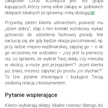
zakupowe. Coraz liczniejsza jest też grupa
kupujących, którzy cenią sobie zakupy w pobliskich
sklepach lokalnych ze sprawną i miłą obsługą.
[2]
Przywitaj zatem klienta uśmiechem, powiedz mu
„dzień dobry”, złap z nim kontakt wzrokowy, wykaż
gotowość do udzielenia fachowej porady. Nie
narzucaj się, ale gdy będzie okazja porozmawiać, np.
przy ladzie mięsno-wędliniarskiej, zapytaj go – o ile
go wcześniej nie widziałeś – „czy jest tu pierwszy
raz, co sprawiło, że wybrał Twój sklep, czy mieszka
w okolicy, a może jest przejazdem”? Jeżeli klienta
już znasz, możesz zapytać po prostu „co słychać?”.
To tzw. pytanie otwierające i budujące Twoją
osobistą relację z konsumentem.
Pytanie wspierające
Klienci wybierają sklepy lokalne również dlatego, bo