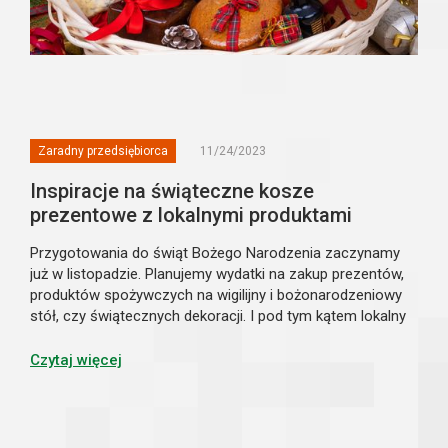
Zaradny przedsiębiorca
11/24/2023
Inspiracje na świąteczne kosze
prezentowe z lokalnymi produktami
Przygotowania do świąt Bożego Narodzenia zaczynamy
już w listopadzie. Planujemy wydatki na zakup prezentów,
produktów spożywczych na wigilijny i bożonarodzeniowy
stół, czy świątecznych dekoracji. I pod tym kątem lokalny
sklep może zaoferować swoim klientom sporo ułatwień
i podpowiedzi, aby zawczasu przygotować podarunki dla
Czytaj więcej
najbliższych i produkty do potraw, na które często
czekamy cały rok.