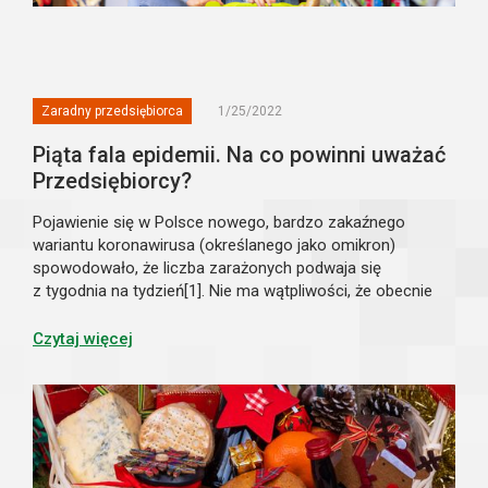
Zaradny przedsiębiorca
1/25/2022
Piąta fala epidemii. Na co powinni uważać
Przedsiębiorcy?
Pojawienie się w Polsce nowego, bardzo zakaźnego
wariantu koronawirusa (określanego jako omikron)
spowodowało, że liczba zarażonych podwaja się
z tygodnia na tydzień[1]. Nie ma wątpliwości, że obecnie
mamy do czynienia z kolejną – piątą już – falą epidemii,
której szczyt jest jeszcze przed nami. Co...
Czytaj więcej