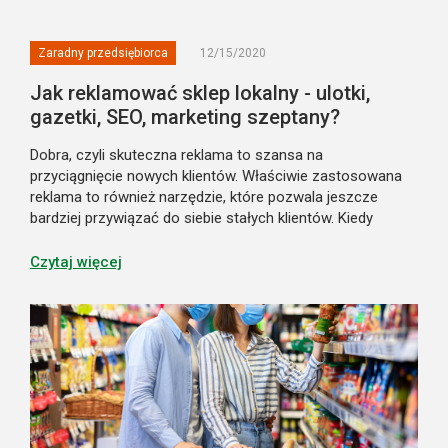
Zaradny przedsiębiorca
12/15/2020
Jak reklamować sklep lokalny - ulotki,
gazetki, SEO, marketing szeptany?
Dobra, czyli skuteczna reklama to szansa na
przyciągnięcie nowych klientów. Właściwie zastosowana
reklama to również narzędzie, które pozwala jeszcze
bardziej przywiązać do siebie stałych klientów. Kiedy
zatem sięgnąć po ulotki, a kiedy po gazetki? Co to jest
SEO i czy może być przydatne p...
Czytaj więcej