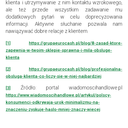
klienta i utrzymywanie z nim kontaktu wzrokowego,
ale też przede wszystkim zadawanie mu
dodatkowych pytań w celu doprecyzowania
informacji. Aktywne słuchanie pozwala nam
nawiązywać dobre relacje z klientem.
[1]
https://grupaeurocash.pl/blog/8-zasad-ktore-
zapewnia-w-twoim-sklepie-sprawna-i-mila-obsluge-
klienta
[2]
https://grupaeurocash.pl/blog/profesjonalna-
obsluga-klienta-co-liczy-sie-w-niej-najbardziej
Źródło: portal wiadomoscihandlowe.pl
[3]
https://www.wiadomoscihandlowe.pl/artykul/polscy-
konsumenci-odkrywaja-urok-minimalizmu-na-
znaczeniu-zyskuje-haslo-mniej-znaczy-wiecej