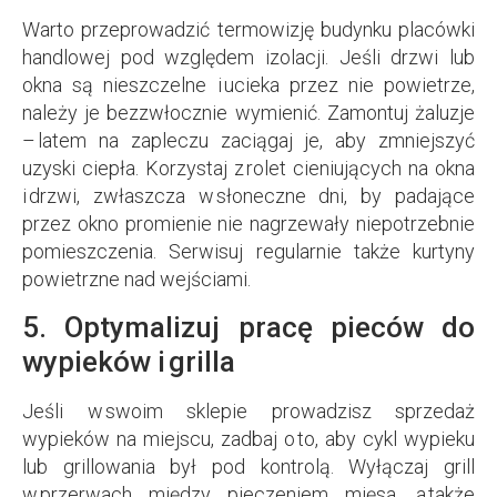
Warto przeprowadzić termowizję budynku placówki
handlowej pod względem izolacji. Jeśli drzwi lub
okna są nieszczelne i ucieka przez nie powietrze,
należy je bezzwłocznie wymienić. Zamontuj żaluzje
– latem na zapleczu zaciągaj je, aby zmniejszyć
uzyski ciepła. Korzystaj z rolet cieniujących na okna
i drzwi, zwłaszcza w słoneczne dni, by padające
przez okno promienie nie nagrzewały niepotrzebnie
pomieszczenia. Serwisuj regularnie także kurtyny
powietrzne nad wejściami.
5. Optymalizuj pracę pieców do
wypieków i grilla
Jeśli w swoim sklepie prowadzisz sprzedaż
wypieków na miejscu, zadbaj o to, aby cykl wypieku
lub grillowania był pod kontrolą. Wyłączaj grill
w przerwach między pieczeniem mięsa, a także