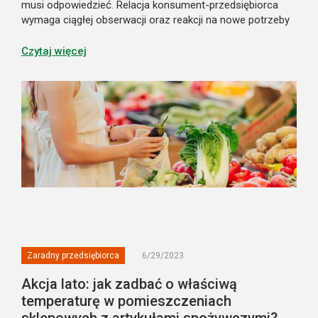
musi odpowiedzieć. Relacja konsument-przedsiębiorca
wymaga ciągłej obserwacji oraz reakcji na nowe potrzeby
i oczekiwania klienta. Warto uważnie śledzić wszystkie
zmiany i być świadomym no...
Czytaj więcej
Zaradny przedsiębiorca
6/29/2023
Akcja lato: jak zadbać o właściwą
temperaturę w pomieszczeniach