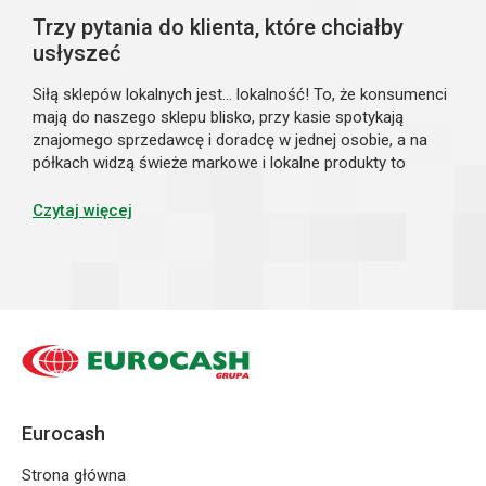
Trzy pytania do klienta, które chciałby
usłyszeć
Siłą sklepów lokalnych jest… lokalność! To, że konsumenci
mają do naszego sklepu blisko, przy kasie spotykają
znajomego sprzedawcę i doradcę w jednej osobie, a na
półkach widzą świeże markowe i lokalne produkty to
ogromna zaleta twojego biznesu. Ale różnicę zrobisz za
sprawą prof...
Czytaj więcej
Eurocash
Strona główna