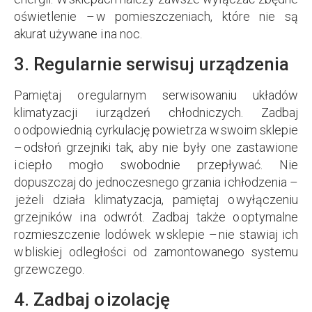
oświetlenie – w pomieszczeniach, które nie są
akurat używane i na noc.
3. Regularnie serwisuj urządzenia
Pamiętaj o regularnym serwisowaniu układów
klimatyzacji i urządzeń chłodniczych. Zadbaj
o odpowiednią cyrkulację powietrza w swoim sklepie
– odsłoń grzejniki tak, aby nie były one zastawione
i ciepło mogło swobodnie przepływać. Nie
dopuszczaj do jednoczesnego grzania i chłodzenia –
jeżeli działa klimatyzacja, pamiętaj o wyłączeniu
grzejników i na odwrót. Zadbaj także o optymalne
rozmieszczenie lodówek w sklepie – nie stawiaj ich
w bliskiej odległości od zamontowanego systemu
grzewczego.
4. Zadbaj o izolację