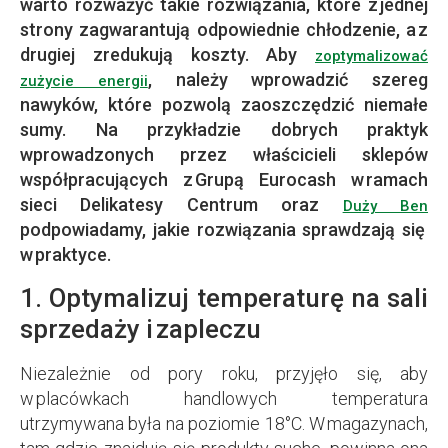
warto rozważyć takie rozwiązania, które z jednej
strony zagwarantują odpowiednie chłodzenie, a z
drugiej zredukują koszty. Aby
zoptymalizować
, należy wprowadzić szereg
zużycie energii
nawyków, które pozwolą zaoszczędzić niemałe
sumy. Na przykładzie dobrych praktyk
wprowadzonych przez właścicieli sklepów
współpracujących z Grupą Eurocash w ramach
sieci Delikatesy Centrum oraz
Duży Ben
podpowiadamy, jakie rozwiązania sprawdzają się
w praktyce.
1. Optymalizuj temperaturę na sali
sprzedaży i zapleczu
Niezależnie od pory roku, przyjęło się, aby
w placówkach handlowych temperatura
utrzymywana była na poziomie 18°C. W magazynach,