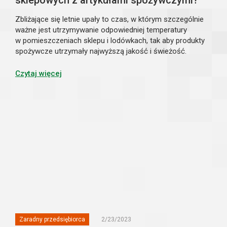
sklepowych z artykułami spożywczymi?
Zbliżające się letnie upały to czas, w którym szczególnie
ważne jest utrzymywanie odpowiedniej temperatury
w pomieszczeniach sklepu i lodówkach, tak aby produkty
spożywcze utrzymały najwyższą jakość i świeżość.
Sprawny system wentylacyjny, montaż inteligentnych
urządzeń automatycznie regulujących te...
Czytaj więcej
Zaradny przedsiębiorca
2/23/2023