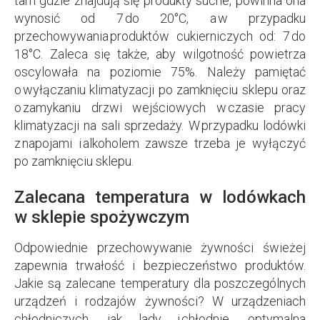
tam gdzie znajdują się produkty suche, powinna ona
wynosić od 7 do 20°C, a w przypadku
przechowywania produktów cukierniczych od: 7 do
18°C. Zaleca się także, aby wilgotność powietrza
oscylowała na poziomie 75%. Należy pamiętać
o wyłączaniu klimatyzacji po zamknięciu sklepu oraz
o zamykaniu drzwi wejściowych w czasie pracy
klimatyzacji na sali sprzedaży. W przypadku lodówki
z napojami i alkoholem zawsze trzeba je wyłączyć
po zamknięciu sklepu.
Zalecana temperatura w lodówkach
w sklepie spożywczym
Odpowiednie przechowywanie żywności świeżej
zapewnia trwałość i bezpieczeństwo produktów.
Jakie są zalecane temperatury dla poszczególnych
urządzeń i rodzajów żywności? W urządzeniach
chłodniczych, jak lady i chłodnie, optymalna