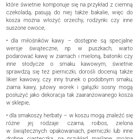
które świetnie komponuje się na przykład z ciemną
czekoladą; pasują do niej także bakalie, więc do
kosza można włożyć orzechy, rodzynki czy inne
suszone owoce,
• dla miłośników kawy – dostępne są specjalne
wersje świąteczne, np. w puszkach; warto
podarować kawę w ziarnach i mieloną, batoniki czy
inne słodycze o smaku kawowym, świetnie
sprawdzą się też pierniczki; dorośli docenią także
likier kawowy, czy inny trunek o podobnym smaku;
ziarna kawy, jutowy worek i gałązki sosny mogą
posłużyć jako dekoracja tak zaaranżowanego kosza
w sklepie,
• dla smakoszy herbaty – w koszu mogą znaleźć się
różne jej rodzaje: czarna, roibos, zielona
w świątecznych opakowaniach, pierniczki lub inne
drobne ciasteczka, na przykład maślane; można