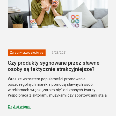
Zaradny przedsiębiorca
6/28/2021
Czy produkty sygnowane przez sławne
osoby są faktycznie atrakcyjniejsze?
Wraz ze wzrostem popularności promowania
poszczególnych marek z pomocą sławnych osób,
w reklamach wręcz „zaroiło się” od znanych twarzy.
Współpraca z aktorami, muzykami czy sportowcami stała
się dla producentów popularnym sposobem na
wyróżnienie swojej oferty na tle konkurencji. Sławne osoby
Czytaj więcej
pomagaj...