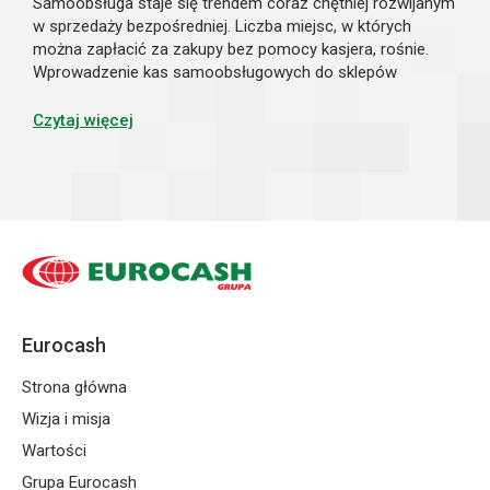
Samoobsługa staje się trendem coraz chętniej rozwijanym
w sprzedaży bezpośredniej. Liczba miejsc, w których
można zapłacić za zakupy bez pomocy kasjera, rośnie.
Wprowadzenie kas samoobsługowych do sklepów
spożywczych może przynieść liczne korzyści. Czy warto
wdrażać te nowoczesne rozwiązania do plac...
Czytaj więcej
Eurocash
Strona główna
Wizja i misja
Wartości
Grupa Eurocash