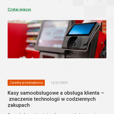
nie spowodują uszczerbku na jego zdrowiu. Dowiedz się,
jak skutecznie zachowywać bezpie...
Czytaj więcej
Zaradny przedsiębiorca
12/21/2022
Kasy samoobsługowe a obsługa klienta –
znaczenie technologii w codziennych
zakupach