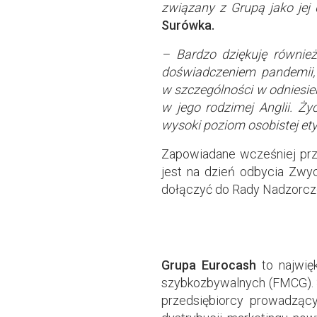
związany z Grupą jako jej
Surówka.
– Bardzo dziękuję równie
doświadczeniem pandemii,
w szczególności w odniesien
w jego rodzimej Anglii. Ży
wysoki poziom osobistej et
Zapowiadane wcześniej prz
jest na dzień odbycia Zwy
dołączyć do Rady Nadzorcze
Grupa Eurocash
to najwię
szybkozbywalnych (FMCG). Sp
przedsiębiorcy prowadzący