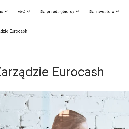
as
ESG
Dla przedsiębiorcy
Dla inwestora
dzie Eurocash
arządzie Eurocash