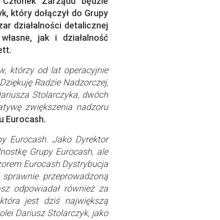
o Członek Zarządu będzie
yk, który dołączył do Grupy
r działalności detalicznej
łasne, jak i działalność
tt.
 którzy od lat operacyjnie
Dziękuję Radzie Nadzorczej,
Dariusza Stolarczyka, dwóch
atywę zwiększenia nadzoru
u Eurocash.
py Eurocash. Jako Dyrektor
dnostkę Grupy Eurocash, ale
dzorem Eurocash Dystrybucja
z sprawnie przeprowadzoną
asz odpowiadał również za
która jest dziś największą
ei Dariusz Stolarczyk, jako