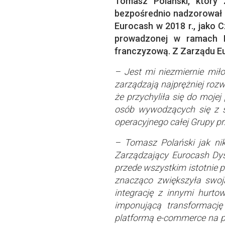
Tomasz Polański, który 
bezpośrednio nadzorował ob
Eurocash w 2018 r., jako 
prowadzonej w ramach De
franczyzową. Z Zarządu Eu
– Jest mi niezmiernie mił
zarządzają najprężniej roz
że przychyliła się do moje
osób wywodzących się z s
operacyjnego całej Grupy p
– Tomasz Polański jak nik
Zarządzający Eurocash Dyst
przede wszystkim istotnie 
znacząco zwiększyła swoj
integrację z innymi hurt
imponującą transformację 
platformą e-commerce na po