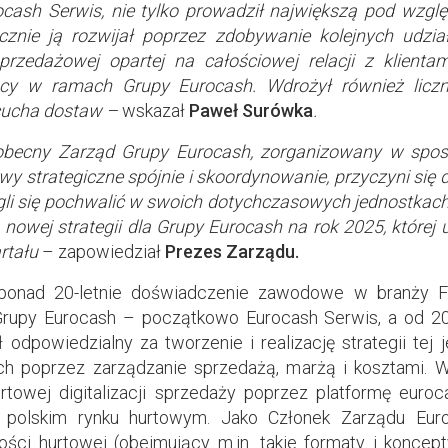
ocash Serwis, nie tylko prowadził największą pod wzg
cznie ją rozwijał poprzez zdobywanie kolejnych udz
rzedażowej opartej na całościowej relacji z klientam
racy w ramach Grupy Eurocash. Wdrożył również liczn
cucha dostaw –
wskazał
Paweł Surówka
.
obecny Zarząd Grupy Eurocash, zorganizowany w spos
tywy strategiczne spójnie i skoordynowanie, przyczyni się
gli się pochwalić w swoich dotychczasowych jednostkac
nowej strategii dla Grupy Eurocash na rok 2025, której 
rtału
– zapowiedział
Prezes Zarządu.
ponad 20-letnie doświadczenie zawodowe w branży 
rupy Eurocash – początkowo Eurocash Serwis, a od 201
 odpowiedzialny za tworzenie i realizację strategii tej
ch poprzez zarządzanie sprzedażą, marżą i kosztami. 
towej digitalizacji sprzedaży poprzez platformę euroca
polskim rynku hurtowym. Jako Członek Zarządu Eur
ości hurtowej (obejmujący m.in. takie formaty i koncept