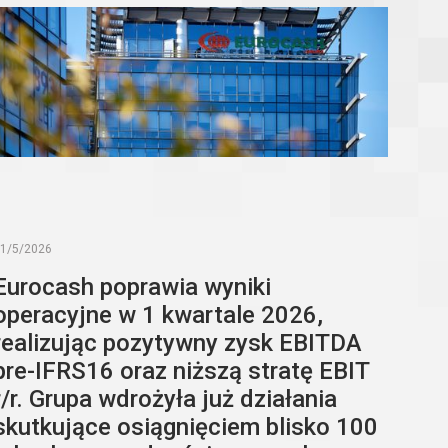
1/5/2026
Eurocash poprawia wyniki
operacyjne w 1 kwartale 2026,
realizując pozytywny zysk EBITDA
pre-IFRS16 oraz niższą stratę EBIT
r/r. Grupa wdrożyła już działania
skutkujące osiągnięciem blisko 100