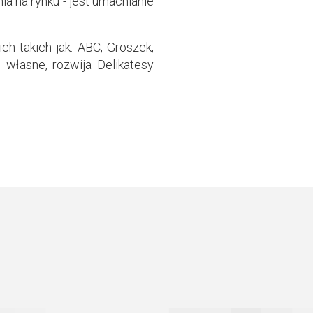
nia na rynku - jest umacnianie
ch takich jak: ABC, Groszek,
 własne, rozwija Delikatesy