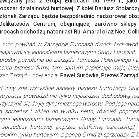
związany jest z Grupą Eurocash od 1999 r., jak
szar działalności hurtowej. Z kolei Dariusz Stolarcz
Członek Zarządu będzie bezpośrednio nadzorował obsza
likatesów Centrum, obejmującej zarówno sklepy w
rocash odchodzą natomiast Rui Amaral oraz Noel Colle
o móc powitać w Zarządzie Eurocash dwóch fachowców,
wijającymi się jednostkami biznesowymi Grupy Eurocash. 
j prośby powołania do Zarządu Tomasza Polańskiego i 
erca biznesu firmy, tym samym popierając moją inicj
rzez Zarząd –
powiedział
Paweł Surówka, Prezes Zarząd
t inny zna wszystkie aspekty biznesu hurtowego Gru
rybucja prowadził nie tylko najbardziej dochodową je
przyczynił się do jej dynamicznego wzrostu. Pod jego na
ą sprzedaż i wkład do wyniku netto, również poprze
owymi jednostkami biznesowymi Grupy Eurocash. Tom
sprzedaży hurtowej, poprzez platformę eurocash.pl, 
lskim rynku hurtowym, z ponad 5 mld zł sprzedaży. Z kol