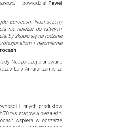
szłości
– powiedział
Paweł
ządu Eurocash. Naznaczony
ą nie należał do łatwych,
a, by skupić się na rodzinie
rofesjonalizm i niezmiernie
urocash
.
 Rady Nadzorczej planowane
wczas Luis Amaral zamierza
ywności i innych produktów
 70 tys. stanowią niezależni
urocash wspiera w obszarze