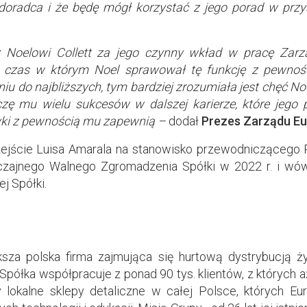
 doradca i że będę mógł korzystać z jego porad w przy
ż Noelowi Collett za jego czynny wkład w pracę Zar
 czas w którym Noel sprawował tę funkcję z pewności
iu do najbliższych, tym bardziej zrozumiała jest chęć Noel
czę mu wielu sukcesów w dalszej karierze, które jego p
yki z pewnością mu zapewnią –
dodał
Prezes Zarządu E
ejście Luisa Amarala na stanowisko przewodniczącego
czajnego Walnego Zgromadzenia Spółki w 2022 r. i wó
j Spółki.
ksza polska firma zajmująca się hurtową dystrybucją ż
ółka współpracuje z ponad 90 tys. klientów, z których aż
 lokalne sklepy detaliczne w całej Polsce, których E