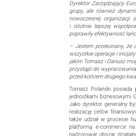
Dyrektor Zarządzający Eur
grupy, ale również dynami
nowoczesnej organizacji sp
i istotnie lepszej współp
poprawiły efektywność łań
– Jestem przekonany, że 
wszystkie operacje i inicja
jakim Tomasz i Dariusz mo
przystąpi do wypracowania 
przed końcem drugiego kwa
Tomasz Polański posiada 
jednostkami biznesowymi G
Jako dyrektor generalny był
realizację celów finansowy
także udział w procesie hur
platformą e-commerce na 
nadzorował obszar działaln