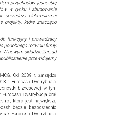
lędem przychodów jednostkę
iałów w rynku i zbudowanie
i, sprzedaży elektronicznej
e projekty, które znacząco
ób funkcyjny i prowadzący
 do podobnego rozwoju firmy,
h. W nowym składzie Zarząd
upublicznienie przewidujemy
FMCG. Od 2009 r. zarządza
3 r. Eurocash Dystrybucja.
 jednostki biznesowej, w tym
W Eurocash Dystrybucja brał
sh.pl, która jest największą
ocash będzie bezpośrednio
y jak Eurocash Dystrybucja,