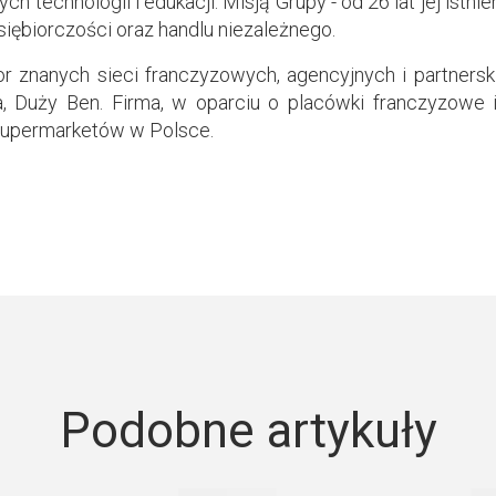
ch technologii i edukacji. Misją Grupy - od 26 lat jej istnie
siębiorczości oraz handlu niezależnego.
r znanych sieci franczyzowych, agencyjnych i partnerski
, Duży Ben. Firma, w oparciu o placówki franczyzowe i
supermarketów w Polsce.
Podobne artykuły