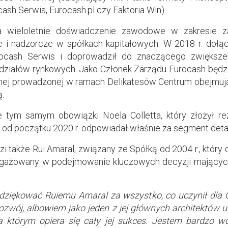
ash Serwis, Eurocash.pl czy Faktoria Win).
da wieloletnie doświadczenie zawodowe w zakresie z
 i nadzorcze w spółkach kapitałowych. W 2018 r. dołą
rocash Serwis i doprowadził do znaczącego zwiększen
udziałów rynkowych. Jako Członek Zarządu Eurocash będ
cznej prowadzonej w ramach Delikatesów Centrum obejmuj
ą.
e tym samym obowiązki Noela Colletta, który złożył rez
 od początku 2020 r. odpowiadał właśnie za segment detal
 także Rui Amaral, związany ze Spółką od 2004 r., któr
angażowany w podejmowanie kluczowych decyzji mających
dziękować Ruiemu Amaral za wszystko, co uczynił dla 
ozwój, albowiem jako jeden z jej głównych architektów 
którym opiera się cały jej sukces. Jestem bardzo wd