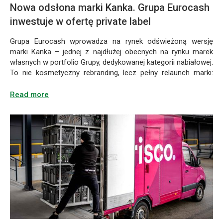
obecnych
Nowa odsłona marki Kanka. Grupa Eurocash
konsumentów.
na
inwestuje w ofertę private label
Kampania
rynku
obejmuje
marek
Grupa Eurocash wprowadza na rynek odświeżoną wersję
aktywacje
własnych
marki Kanka – jednej z najdłużej obecnych na rynku marek
w sklepach,
w portfolio
własnych w portfolio Grupy, dedykowanej kategorii nabiałowej.
mediach
Grupy,
To nie kosmetyczny rebranding, lecz pełny relaunch marki:
społecznościowych,
dedykowanej
obok nowego designu opakowań i pozycjonowania obejmuje
czy
kategorii
on także udoskonalone receptury części produktów oraz
Read more
telewizji,
nabiałowej.
rozszerzenie oferty o dwie nowe linie – przyjemnościową
a jej
To
i funkcjonalną. Nowe produkty jeszcze w lipcu trafią do
ambasadorami
Cztery
nie
sklepów działających w Grupie Eurocash oraz sprzedaży
są
miesiące
hurtowej.
kosmetyczny
Grzegorz
po
rebranding,
Łapanowski,
uruchomieniu
lecz
Natalia
usługi
pełny
Maszkowska
odbioru
relaunch
i Mama
opakowań
marki:
na
kaucyjnych
obok
Obrotach.
przez
nowego
To
Frisco,