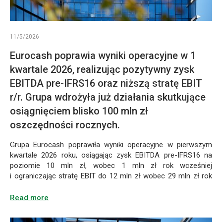
–
sp.
udoskonalone
roku,
Od
z o.o.,
to
receptury
osiągając
na
lutego
przejście
zysk
części
której
2026
11/5/2026
od
EBITDA
utworzenie
produktów.
r.
pre-
klasycznej
Eurocash poprawia wyniki operacyjne w 1
podmioty
Zmiany
klienci
IFRS16
otrzymały
marki
kwartale 2026, realizując pozytywny zysk
objęły
na
Frisco
już
własnej
EBITDA pre-IFRS16 oraz niższą stratę EBIT
nie
poziomie
bezwarunkową
oddali
do
r/r. Grupa wdrożyła już działania skutkujące
10
tylko
zgodę
już
wyrazistej
mln
Prezesa
osiągnięciem blisko 100 mln zł
wygląd
prawie
zł,
marki
UOKiK.
oszczędności rocznych.
marki,
wobec
3 mln
Umowa
nabiałowej
ale
1 mln
regulująca
opakowań
Grupa Eurocash poprawiła wyniki operacyjne w pierwszym
o nowoczesnym,
zł
również
zasady
kwartale 2026 roku, osiągając zysk EBITDA pre-IFRS16 na
objętych
przejrzystym
rok
reprezentowania
sposób
poziomie 10 mln zł, wobec 1 mln zł rok wcześniej
systemem
wcześniej
brandingu.
partnerów
i ograniczając stratę EBIT do 12 mln zł wobec 29 mln zł rok
myślenia
i ograniczając
kaucyjnym,
przez
wcześniej, mimo spadku sprzedaży o 3,2% r/r. Niższe
Odświeżony
o jej
stratę
spółkę
przychody były w dużej mierze efektem konsekwentnie
a z
Read more
design
EBIT
roli
realizowanej transformacji modelu biznesowego, rozpoczętej
UNITAS
usługi
opakowań
do
pod koniec ubiegłego roku, obejmującej optymalizację
została
–