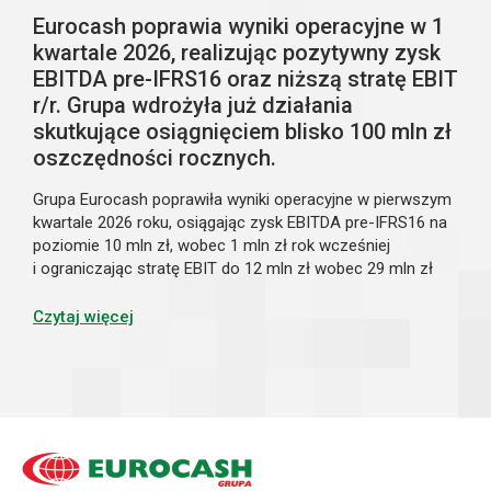
Eurocash poprawia wyniki operacyjne w 1
kwartale 2026, realizując pozytywny zysk
EBITDA pre-IFRS16 oraz niższą stratę EBIT
r/r. Grupa wdrożyła już działania
skutkujące osiągnięciem blisko 100 mln zł
oszczędności rocznych.
Grupa Eurocash poprawiła wyniki operacyjne w pierwszym
kwartale 2026 roku, osiągając zysk EBITDA pre-IFRS16 na
poziomie 10 mln zł, wobec 1 mln zł rok wcześniej
i ograniczając stratę EBIT do 12 mln zł wobec 29 mln zł
rok wcześniej, mimo spadku sprzedaży o 3,2% r/r. Niższe
przychody były w dużej mierze efektem konsekwentnie
Czytaj więcej
realizowanej transformacji modelu biznesowego,
rozpoczętej pod koniec ubiegłego roku, obejmującej
optymalizację portfela klientów, sieci sklepów oraz
infrastruktury logistycznej. Podejmowane działania
zaczynają przynosić pierwsze wymierne efekty w postaci
poprawy rentowności i większej stabilności operacyjnej.
Oszczędności kosztowe realizowane w ramach strategii