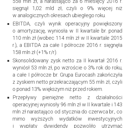
558 mln zł, a narastająco za 6 miesięcy 2016 r.
sięgnął 1,02 mld zł, czyli o 9% więcej niż
w analogicznych okresach ubiegłego roku.
EBITDA, czyli wynik operacyjny powiększony
o amortyzację, wyniosła w II kwartale br. ponad
110 mln zł (wobec 114 mln zł w II kwartale 2015
r.), a EBITDA za całe I półrocze 2016 r. sięgnęła
158 mln zł (+1% r/r).
Skonsolidowany zysk netto za II kwartał 2016 r.
wyniósł 53 mln zł, po wzroście o 3% rok do roku,
a całe I półrocze br. Grupa Eurocash zakończyła
z zyskiem netto przekraczającym 55 mln zł, czyli
o ponad 13% większym niż przed rokiem.
Przepływy pieniężne netto z działalności
operacyjnej wyniosły 96 mln zł w II kwartale i 143
mln zł narastająco od stycznia do czerwca br., co
mimo wyższych wydatków inwestycyjnych
i wypłaty dywidendy pozwoliło utrzymać