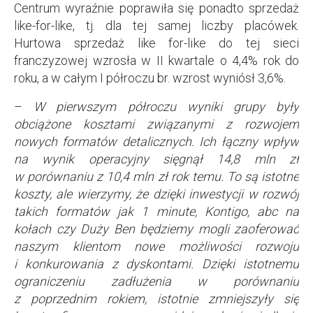
Centrum wyraźnie poprawiła się ponadto sprzedaż
like-for-like, tj. dla tej samej liczby placówek.
Hurtowa sprzedaż like for-like do tej sieci
franczyzowej wzrosła w II kwartale o 4,4% rok do
roku, a w całym I półroczu br. wzrost wyniósł 3,6%.
–
W pierwszym półroczu wyniki grupy były
obciążone kosztami związanymi z rozwojem
nowych formatów detalicznych. Ich łączny wpływ
na wynik operacyjny sięgnął 14,8 mln zł
w porównaniu z 10,4 mln zł rok temu. To są istotne
koszty, ale wierzymy, że dzięki inwestycji w rozwój
takich formatów jak 1 minute, Kontigo, abc na
kołach czy Duży Ben będziemy mogli zaoferować
naszym klientom nowe możliwości rozwoju
i konkurowania z dyskontami. Dzięki istotnemu
ograniczeniu zadłużenia w porównaniu
z poprzednim rokiem, istotnie zmniejszyły się