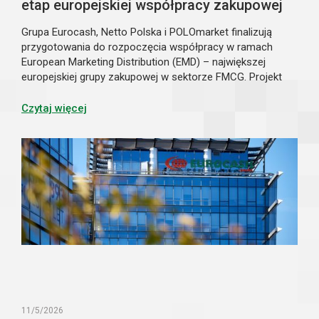
etap europejskiej współpracy zakupowej
Grupa Eurocash, Netto Polska i POLOmarket finalizują
przygotowania do rozpoczęcia współpracy w ramach
European Marketing Distribution (EMD) – największej
europejskiej grupy zakupowej w sektorze FMCG. Projekt
będzie realizowany za pośrednictwem spółki joint venture
UNITAS sp. z o.o., na której utworzenie podmioty
Czytaj więcej
otrzymały już bezwarunkową zgodę Prezesa UOKiK.
Umowa regulująca zasady reprezentowania partnerów
przez spółkę UNITAS została podpisana 21 maja 2026 r.
w Warszawie.
11/5/2026