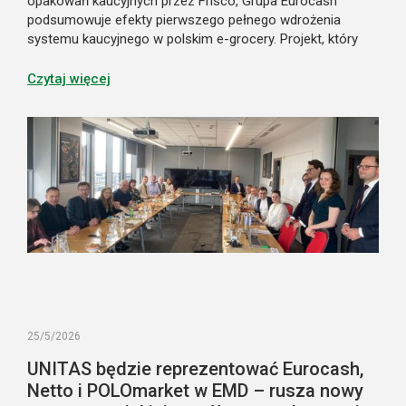
opakowań kaucyjnych przez Frisco, Grupa Eurocash
podsumowuje efekty pierwszego pełnego wdrożenia
systemu kaucyjnego w polskim e-grocery. Projekt, który
początkowo miał uprościć klientom uczestnictwo
w nowym systemie, stał się jednocześnie istotnym
Czytaj więcej
elementem budowania lojalności i przewagi konkurencyjnej
marki. Pokazuje on także nowy model obsługi systemu
kaucyjnego w zakupach online.
25/5/2026
UNITAS będzie reprezentować Eurocash,
Netto i POLOmarket w EMD – rusza nowy