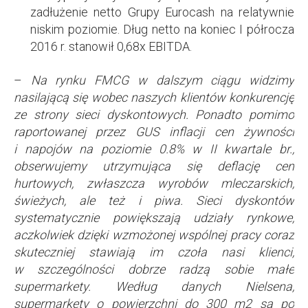
zadłużenie netto Grupy Eurocash na relatywnie
niskim poziomie. Dług netto na koniec I półrocza
2016 r. stanowił 0,68x EBITDA.
–
Na rynku FMCG w dalszym ciągu widzimy
nasilającą się wobec naszych klientów konkurencję
ze strony sieci dyskontowych. Ponadto pomimo
raportowanej przez GUS inflacji cen żywności
i napojów na poziomie 0.8% w II kwartale br.,
obserwujemy utrzymująca się deflację cen
hurtowych, zwłaszcza wyrobów mleczarskich,
świeżych, ale też i piwa. Sieci dyskontów
systematycznie powiększają udziały rynkowe,
aczkolwiek dzięki wzmożonej wspólnej pracy coraz
skuteczniej stawiają im czoła nasi klienci,
w szczególności dobrze radzą sobie małe
supermarkety. Według danych Nielsena,
supermarkety o powierzchni do 300 m2 są po