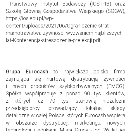
Państwowy Instytut Badawczy (IOŚ-PIB) oraz
Szkołę Główną Gospodarstwa Wiejskiego (SGGW),
https://ios.edu.pl/wp-
content/uploads/2021/06/Ograniczenie-strat-i-
marnotrawstwa-zywnosci-wyzwaniem-najblizszych-
lat-Konferencja-streszczenia-prelekcji.pdf
Grupa Eurocash
to największa polska firma
zajmująca się hurtową dystrybucją żywności
i innych produktów szybkozbywalnych (FMCG).
Spółka współpracuje z ponad 90 tys. klientów,
z których aż 70 tys. stanowią niezależni
przedsiębiorcy prowadzący lokalne sklepy
detaliczne w całej Polsce, których Eurocash wspiera
w obszarze dystrybucji, marketingu, nowych
technologii i edukacji. Misją Grupy - od 26 lat jej