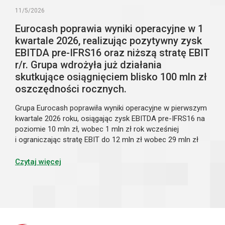
11/5/2026
Eurocash poprawia wyniki operacyjne w 1
kwartale 2026, realizując pozytywny zysk
EBITDA pre-IFRS16 oraz niższą stratę EBIT
r/r. Grupa wdrożyła już działania
skutkujące osiągnięciem blisko 100 mln zł
oszczędności rocznych.
Grupa Eurocash poprawiła wyniki operacyjne w pierwszym
kwartale 2026 roku, osiągając zysk EBITDA pre-IFRS16 na
poziomie 10 mln zł, wobec 1 mln zł rok wcześniej
i ograniczając stratę EBIT do 12 mln zł wobec 29 mln zł
rok wcześniej, mimo spadku sprzedaży o 3,2% r/r. Niższe
przychody były w dużej mierze efektem konsekwentnie
Czytaj więcej
realizowanej transformacji modelu biznesowego,
rozpoczętej pod koniec ubiegłego roku, obejmującej
optymalizację portfela klientów, sieci sklepów oraz
infrastruktury logistycznej. Podejmowane działania
zaczynają przynosić pierwsze wymierne efekty w postaci
poprawy rentowności i większej stabilności operacyjnej.