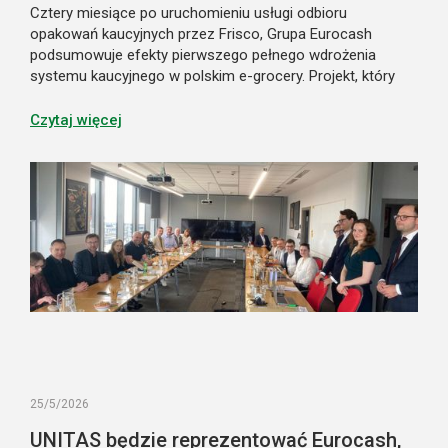
Cztery miesiące po uruchomieniu usługi odbioru
opakowań kaucyjnych przez Frisco, Grupa Eurocash
podsumowuje efekty pierwszego pełnego wdrożenia
systemu kaucyjnego w polskim e-grocery. Projekt, który
początkowo miał uprościć klientom uczestnictwo
w nowym systemie, stał się jednocześnie istotnym
Czytaj więcej
elementem budowania lojalności i przewagi konkurencyjnej
marki. Pokazuje on także nowy model obsługi systemu
kaucyjnego w zakupach online.
25/5/2026
UNITAS będzie reprezentować Eurocash,