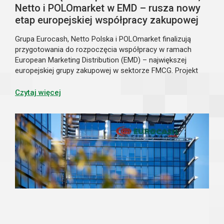
Netto i POLOmarket w EMD – rusza nowy
etap europejskiej współpracy zakupowej
Grupa Eurocash, Netto Polska i POLOmarket finalizują
przygotowania do rozpoczęcia współpracy w ramach
European Marketing Distribution (EMD) – największej
europejskiej grupy zakupowej w sektorze FMCG. Projekt
będzie realizowany za pośrednictwem spółki joint venture
UNITAS sp. z o.o., na której utworzenie podmioty
Czytaj więcej
otrzymały już bezwarunkową zgodę Prezesa UOKiK.
Umowa regulująca zasady reprezentowania partnerów
przez spółkę UNITAS została podpisana 21 maja 2026 r.
w Warszawie.