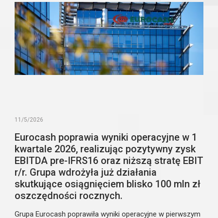
Umowa regulująca zasady reprezentowania partnerów
przez spółkę UNITAS została podpisana 21 maja 2026 r.
w Warszawie.
11/5/2026
Eurocash poprawia wyniki operacyjne w 1
kwartale 2026, realizując pozytywny zysk
EBITDA pre-IFRS16 oraz niższą stratę EBIT
r/r. Grupa wdrożyła już działania
skutkujące osiągnięciem blisko 100 mln zł
oszczędności rocznych.
Grupa Eurocash poprawiła wyniki operacyjne w pierwszym