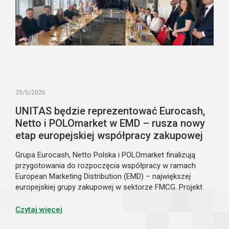
25/5/2026
UNITAS będzie reprezentować Eurocash,
Netto i POLOmarket w EMD – rusza nowy
etap europejskiej współpracy zakupowej
Grupa Eurocash, Netto Polska i POLOmarket finalizują
przygotowania do rozpoczęcia współpracy w ramach
European Marketing Distribution (EMD) – największej
europejskiej grupy zakupowej w sektorze FMCG. Projekt
będzie realizowany za pośrednictwem spółki joint venture
UNITAS sp. z o.o., na której utworzenie podmioty
Czytaj więcej
otrzymały już bezwarunkową zgodę Prezesa UOKiK.