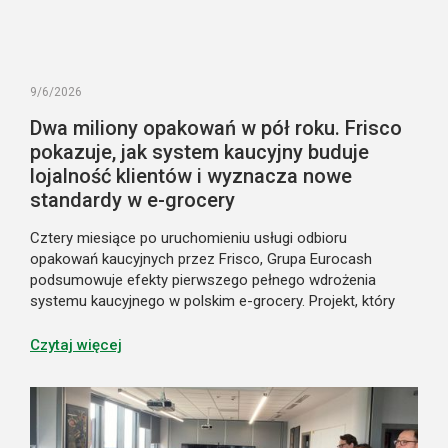
9/6/2026
Dwa miliony opakowań w pół roku. Frisco
pokazuje, jak system kaucyjny buduje
lojalność klientów i wyznacza nowe
standardy w e-grocery
Cztery miesiące po uruchomieniu usługi odbioru
opakowań kaucyjnych przez Frisco, Grupa Eurocash
podsumowuje efekty pierwszego pełnego wdrożenia
systemu kaucyjnego w polskim e-grocery. Projekt, który
początkowo miał uprościć klientom uczestnictwo
w nowym systemie, stał się jednocześnie istotnym
Czytaj więcej
elementem budowania lojalności i przewagi konkurencyjnej
marki. Pokazuje on także nowy model obsługi systemu
kaucyjnego w zakupach online.