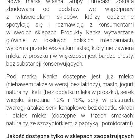
Nowa marka własna Grupy Eurocash została
zbudowana od podstaw we współpracy
z właścicielami sklepów, którzy codziennie
spotykają się i rozmawiają z konsumentami
w swoich sklepach. Produkty Kanka wytwarzane
głównie w lokalnych polskich mleczarniach,
wyróżnia przede wszystkim skład, który nie zawiera
mleka w proszku i w większości jest bardzo prosty,
bez substancji konserwujących.
Pod marką Kanka dostępne jest już mleko
(niebawem także w wersji bez laktozy), masło, jogurt
naturalny i kefir (bez dodatku mleka w proszku), serek
wiejski, śmietana 12% i 18%, sery w plastrach,
twarogi, a także serki kanapkowe bez dodatku skrobi
i białek mleka (dostępne w trzech smakach:
naturalny, ze szczypiorkiem, z papryką i pomidorami).
Jakość dostępna tylko w sklepach zaopatrujących