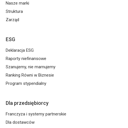
wzrostowi liczby zamówień o 10% r/r oraz średniego
Nasze marki
koszyka o 5% r/r, co wzmacnia oczekiwania osiągnięcia
Struktura
poziomu rentowności jeszcze w tym roku.
Zarząd
ESG
Deklaracja ESG
Raporty niefinansowe
Szanujemy, nie marnujemy
Ranking Równi w Biznesie
Program stypendialny
Dla przedsiębiorcy
Franczyza i systemy partnerskie
Dla dostawców