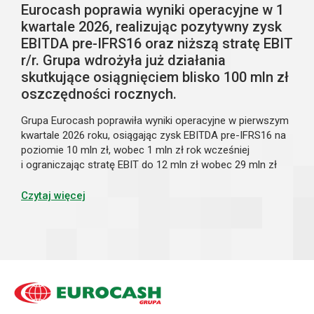
Eurocash poprawia wyniki operacyjne w 1
kwartale 2026, realizując pozytywny zysk
EBITDA pre-IFRS16 oraz niższą stratę EBIT
r/r. Grupa wdrożyła już działania
skutkujące osiągnięciem blisko 100 mln zł
oszczędności rocznych.
Grupa Eurocash poprawiła wyniki operacyjne w pierwszym
kwartale 2026 roku, osiągając zysk EBITDA pre-IFRS16 na
poziomie 10 mln zł, wobec 1 mln zł rok wcześniej
i ograniczając stratę EBIT do 12 mln zł wobec 29 mln zł
rok wcześniej, mimo spadku sprzedaży o 3,2% r/r. Niższe
przychody były w dużej mierze efektem konsekwentnie
Czytaj więcej
realizowanej transformacji modelu biznesowego,
rozpoczętej pod koniec ubiegłego roku, obejmującej
optymalizację portfela klientów, sieci sklepów oraz
infrastruktury logistycznej. Podejmowane działania
zaczynają przynosić pierwsze wymierne efekty w postaci
poprawy rentowności i większej stabilności operacyjnej.
Oszczędności kosztowe realizowane w ramach strategii
przekroczyły w pierwszym kwartale 21 mln zł