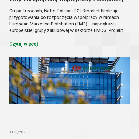
Grupa Eurocash, Netto Polska i POLOmarket finalizują
przygotowania do rozpoczęcia współpracy w ramach
European Marketing Distribution (EMD) – największej
europejskiej grupy zakupowej w sektorze FMCG. Projekt
będzie realizowany za pośrednictwem spółki joint venture
UNITAS sp. z o.o., na której utworzenie podmioty
Czytaj więcej
otrzymały już bezwarunkową zgodę Prezesa UOKiK.
Umowa regulująca zasady reprezentowania partnerów
przez spółkę UNITAS została podpisana 21 maja 2026 r.
w Warszawie.
11/5/2026