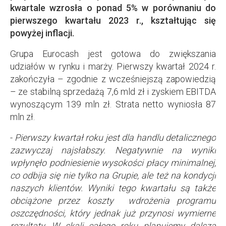
kwartale wzrosła o ponad 5% w porównaniu do
pierwszego kwartału 2023 r., kształtując się
powyżej inflacji.
Grupa Eurocash jest gotowa do zwiększania
udziałów w rynku i marży. Pierwszy kwartał 2024 r.
zakończyła – zgodnie z wcześniejszą zapowiedzią
– ze stabilną sprzedażą 7,6 mld zł i zyskiem EBITDA
wynoszącym 139 mln zł. Strata netto wyniosła 87
mln zł.
-
Pierwszy kwartał roku jest dla handlu detalicznego
zazwyczaj najsłabszy. Negatywnie na wyniki
wpłynęło podniesienie wysokości płacy minimalnej,
co odbija się nie tylko na Grupie, ale też na kondycji
naszych klientów. Wyniki tego kwartału są także
obciążone przez koszty wdrożenia programu
oszczędności, który jednak już przynosi wymierne
rezultaty. W skali całego roku planujemy dalszą