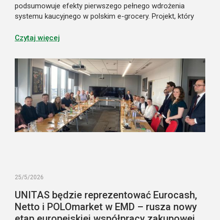
podsumowuje efekty pierwszego pełnego wdrożenia
systemu kaucyjnego w polskim e-grocery. Projekt, który
początkowo miał uprościć klientom uczestnictwo
w nowym systemie, stał się jednocześnie istotnym
Czytaj więcej
elementem budowania lojalności i przewagi konkurencyjnej
marki. Pokazuje on także nowy model obsługi systemu
kaucyjnego w zakupach online.
25/5/2026
UNITAS będzie reprezentować Eurocash,
Netto i POLOmarket w EMD – rusza nowy
etap europejskiej współpracy zakupowej