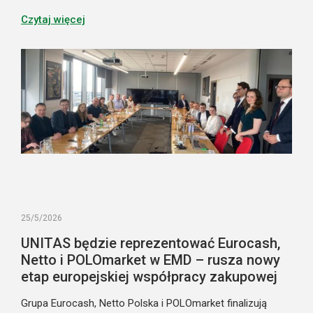
początkowo miał uprościć klientom uczestnictwo
w nowym systemie, stał się jednocześnie istotnym
Czytaj więcej
elementem budowania lojalności i przewagi konkurencyjnej
marki. Pokazuje on także nowy model obsługi systemu
kaucyjnego w zakupach online.
25/5/2026
UNITAS będzie reprezentować Eurocash,
Netto i POLOmarket w EMD – rusza nowy
etap europejskiej współpracy zakupowej
Grupa Eurocash, Netto Polska i POLOmarket finalizują