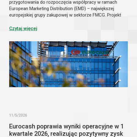
przygotowania do rozpoczęcia współpracy w ramach
European Marketing Distribution (EMD) – największej
europejskiej grupy zakupowej w sektorze FMCG. Projekt
będzie realizowany za pośrednictwem spółki joint venture
UNITAS sp. z o.o., na której utworzenie podmioty
Czytaj więcej
otrzymały już bezwarunkową zgodę Prezesa UOKiK.
Umowa regulująca zasady reprezentowania partnerów
przez spółkę UNITAS została podpisana 21 maja 2026 r.
w Warszawie.
11/5/2026
Eurocash poprawia wyniki operacyjne w 1
kwartale 2026, realizując pozytywny zysk