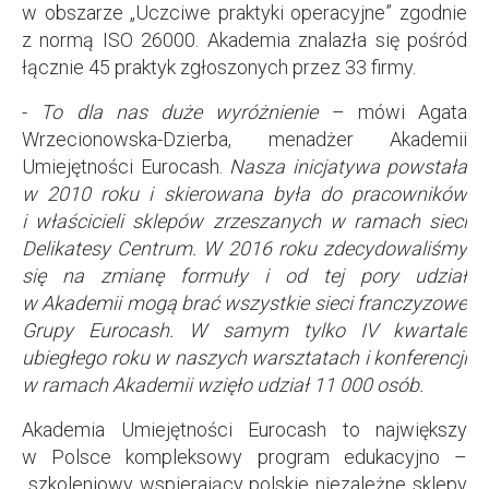
w obszarze „Uczciwe praktyki operacyjne” zgodnie
z normą ISO 26000. Akademia znalazła się pośród
łącznie 45 praktyk zgłoszonych przez 33 firmy.
-
To dla nas duże wyróżnienie
– mówi Agata
Wrzecionowska-Dzierba, menadżer Akademii
Umiejętności Eurocash.
Nasza inicjatywa powstała
w 2010 roku i skierowana była do pracowników
i właścicieli sklepów zrzeszanych w ramach sieci
Delikatesy Centrum. W 2016 roku zdecydowaliśmy
się na zmianę formuły i od tej pory udział
w Akademii mogą brać wszystkie sieci franczyzowe
Grupy Eurocash. W samym tylko IV kwartale
ubiegłego roku w naszych warsztatach i konferencji
w ramach Akademii wzięło udział 11 000 osób.
Akademia Umiejętności Eurocash to największy
w Polsce kompleksowy program edukacyjno –
szkoleniowy wspierający polskie niezależne sklepy