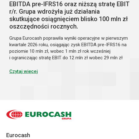
EBITDA pre-IFRS16 oraz niższą stratę EBIT
r/r. Grupa wdrożyła już działania
skutkujące osiągnięciem blisko 100 mln zł
oszczędności rocznych.
Grupa Eurocash poprawiła wyniki operacyjne w pierwszym
kwartale 2026 roku, osiągając zysk EBITDA pre-IFRS16 na
poziomie 10 mln zł, wobec 1 mln zł rok wcześniej
i ograniczając stratę EBIT do 12 mln zł wobec 29 mln zł
rok wcześniej, mimo spadku sprzedaży o 3,2% r/r. Niższe
przychody były w dużej mierze efektem konsekwentnie
Czytaj więcej
realizowanej transformacji modelu biznesowego,
rozpoczętej pod koniec ubiegłego roku, obejmującej
optymalizację portfela klientów, sieci sklepów oraz
infrastruktury logistycznej. Podejmowane działania
zaczynają przynosić pierwsze wymierne efekty w postaci
poprawy rentowności i większej stabilności operacyjnej.
Oszczędności kosztowe realizowane w ramach strategii
przekroczyły w pierwszym kwartale 21 mln zł
i odpowiadają urocznionemu wpływowi na EBIT
Eurocash
w wysokości 96 mln zł. Wynika to z uruchomienia inicjatyw