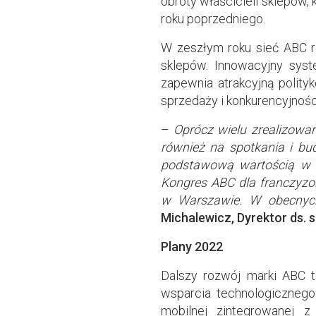
obroty właścicieli sklepów,
roku poprzedniego.
W zeszłym roku sieć ABC ro
sklepów. Innowacyjny sys
zapewnia atrakcyjną polity
sprzedaży i konkurencyjnośc
–
Oprócz wielu zrealizowa
również na spotkania i bud
podstawową wartością w b
Kongres ABC dla franczyzo
w Warszawie. W obecnych
Michalewicz, Dyrektor ds. s
Plany 2022
Dalszy rozwój marki ABC t
wsparcia technologicznego
mobilnej zintegrowanej z