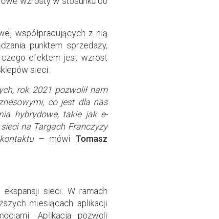
yfrowe wzrosty w stosunku do
owej współpracujących z nią
dzania punktem sprzedaży,
, czego efektem jest wzrost
klepów sieci.
ych, rok 2021 pozwolił nam
iznesowymi, co jest dla nas
a hybrydowe, takie jak e-
sieci na Targach Franczyzy
kontaktu
– mówi
Tomasz
 ekspansji sieci. W ramach
szych miesiącach aplikacji
ocjami. Aplikacja pozwoli