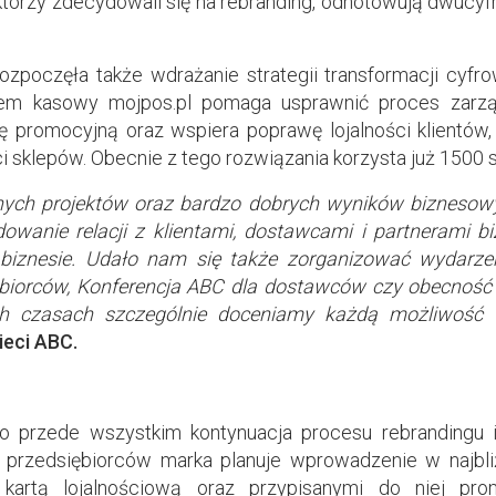
 którzy zdecydowali się na rebranding, odnotowują dwuc
zpoczęła także wdrażanie strategii transformacji cyfr
tem kasowy mojpos.pl pomaga usprawnić proces zarzą
kę promocyjną oraz wspiera poprawę lojalności klientów
i sklepów. Obecnie z tego rozwiązania korzysta już 1500 s
nych projektów oraz bardzo dobrych wyników biznesow
owanie relacji z klientami, dostawcami i partnerami b
iznesie. Udało nam się także zorganizować wydarzeni
biorców, Konferencja ABC dla dostawców czy obecność 
 czasach szczególnie doceniamy każdą możliwość 
ieci ABC.
o przede wszystkim kontynuacja procesu rebrandingu i
 przedsiębiorców marka planuje wprowadzenie w najbliż
 kartą lojalnościową oraz przypisanymi do niej prom