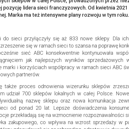
lnych sklepów w całej Polsce, prowadzonych przez nie
j pozycję lidera sieci franczyzowych. Od kwietnia 2021 
lnej. Marka ma też intensywne plany rozwoju w tym roku.
do sieci przyłączyły się aż 833 nowe sklepy. Dla ich
 zrzeszenie się w ramach sieci to szansa na poprawę ko
ocześnie sieć ABC konsekwentnie kontynuowała wsp
iągnięciem jak najlepszych wyników sprzedażowych
e marki i korzyściach współpracy w ramach sieci ABC św
sowych partnerów.
ę także proces odnowienia wizerunku sklepów zrzeszo
im udział 700 sklepów lokalnych w całej Polsce. Nowe
indywidualną nazwę sklepu oraz nowa komunikacja zew
ieci od ponad 20 lat. Lepsze doświadczenia konsume
cje przekładają się na wzmocnienie rozpoznawalności si
yka zakupowego, co wpływa na wzrost sprzedaży w pun