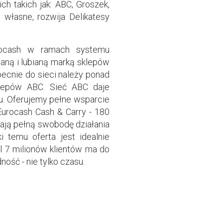
ch takich jak: ABC, Groszek,
 własne, rozwija Delikatesy
rocash w ramach systemu
naną i lubianą marką sklepów
cnie do sieci należy ponad
klepów ABC. Sieć ABC daje
u. Oferujemy pełne wsparcie
Eurocash Cash & Carry - 180
dają pełną swobodę działania
 temu oferta jest idealnie
l 7 milionów klientów ma do
ość - nie tylko czasu.