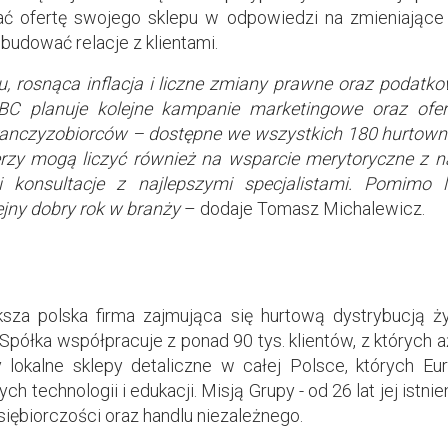
ać ofertę swojego sklepu w odpowiedzi na zmieniające
budować relacje z klientami.
u, rosnąca inflacja i liczne zmiany prawne oraz podat
ABC planuje kolejne kampanie marketingowe oraz ofer
ranczyzobiorców – dostępne we wszystkich 180 hurtown
erzy mogą liczyć również na wsparcie merytoryczne z n
 i konsultacje z najlepszymi specjalistami. Pomimo
ejny dobry rok w branży
– dodaje Tomasz Michalewicz.
ksza polska firma zajmująca się hurtową dystrybucją ż
ółka współpracuje z ponad 90 tys. klientów, z których aż
 lokalne sklepy detaliczne w całej Polsce, których E
ch technologii i edukacji. Misją Grupy - od 26 lat jej istnie
siębiorczości oraz handlu niezależnego.