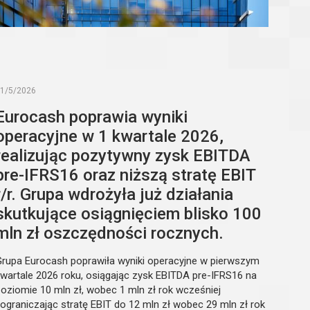
1/5/2026
Eurocash poprawia wyniki
operacyjne w 1 kwartale 2026,
realizując pozytywny zysk EBITDA
pre-IFRS16 oraz niższą stratę EBIT
r/r. Grupa wdrożyła już działania
skutkujące osiągnięciem blisko 100
mln zł oszczędności rocznych.
Grupa Eurocash poprawiła wyniki operacyjne w pierwszym
kwartale 2026 roku, osiągając zysk EBITDA pre-IFRS16 na
poziomie 10 mln zł, wobec 1 mln zł rok wcześniej
 ograniczając stratę EBIT do 12 mln zł wobec 29 mln zł rok