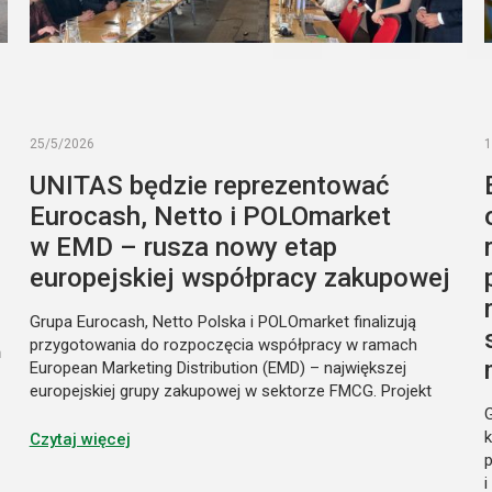
25/5/2026
1
UNITAS będzie reprezentować
Eurocash, Netto i POLOmarket
w EMD – rusza nowy etap
europejskiej współpracy zakupowej
Grupa Eurocash, Netto Polska i POLOmarket finalizują
przygotowania do rozpoczęcia współpracy w ramach
ń
European Marketing Distribution (EMD) – największej
europejskiej grupy zakupowej w sektorze FMCG. Projekt
będzie realizowany za pośrednictwem spółki joint venture
UNITAS sp. z o.o., na której utworzenie podmioty otrzymały
Czytaj więcej
już bezwarunkową zgodę Prezesa UOKiK. Umowa
i
regulująca zasady reprezentowania partnerów przez spółkę
i