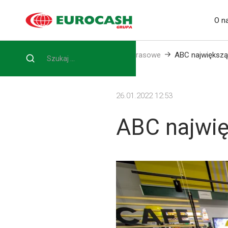
O n
Home
Media
Informacje prasowe
ABC największą
26.01.2022 12:53
ABC najwię