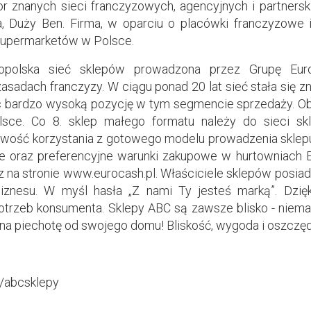
r znanych sieci franczyzowych, agencyjnych i partnerski
, Duży Ben. Firma, w oparciu o placówki franczyzowe i
supermarketów w Polsce.
opolska sieć sklepów prowadzona przez Grupę Eu
zasadach franczyzy. W ciągu ponad 20 lat sieć stała się z
 bardzo wysoką pozycję w tym segmencie sprzedaży. Obe
sce. Co 8. sklep małego formatu należy do sieci s
wość korzystania z gotowego modelu prowadzenia sklep
e oraz preferencyjne warunki zakupowe w hurtowniach 
z na stronie www.eurocash.pl. Właściciele sklepów posia
iznesu. W myśl hasła „Z nami Ty jesteś marką”. Dzięki
trzeb konsumenta. Sklepy ABC są zawsze blisko - niema
a piechotę od swojego domu! Bliskość, wygoda i oszczędn
/abcsklepy