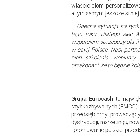
właścicielom personalizow
a tym samym jeszcze silniej 
–
Obecna sytuacja na rynk
tego roku. Dlatego sieć 
wsparciem sprzedaży dla f
w całej Polsce. Nasi partn
nich szkolenia, webinary
przekonani, że to będzie kol
Grupa Eurocash
to najwię
szybkozbywalnych (FMCG). Sp
przedsiębiorcy prowadzący
dystrybucji, marketingu, nowy
i promowanie polskiej przed