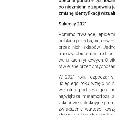
obecnie ponad 9 tys. loka
co niezmiennie zapewnia je
zmianę identyfikacji wizua
Sukcesy 2021
Pomimo trwającej epidemii 
polskich przedsiębiorców –
przez nich sklepów. Jedn
franczyzobiorcami nad os
warunkach rynkowych. O sil
otwierane przez dotychcza
W 2021 roku rozpoczął si
ubiegłego roku wzięło w n
wizualna, podkreślająca 
największa metamorfoza s
zakupowe i atrakcyjne promo
zwiększenie wartości kosz