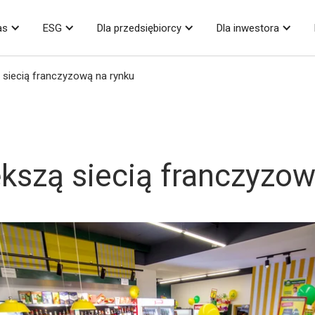
as
ESG
Dla przedsiębiorcy
Dla inwestora
 siecią franczyzową na rynku
kszą siecią franczyzow