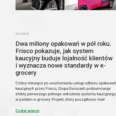
9/6/2026
Dwa miliony opakowań w pół roku.
Frisco pokazuje, jak system
kaucyjny buduje lojalność klientów
i wyznacza nowe standardy w e-
grocery
Cztery miesiące po uruchomieniu usługi odbioru opakowa
kaucyjnych przez Frisco, Grupa Eurocash podsumowuje
efekty pierwszego pełnego wdrożenia systemu kaucyjnego
w polskim e-grocery. Projekt, który początkowo miał
uprościć klientom uczestnictwo w nowym systemie, stał
się jednocześnie istotnym elementem budowania lojalnośc
Czytaj więcej
i przewagi konkurencyjnej marki. Pokazuje on także nowy