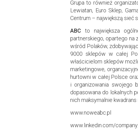
Grupa to również organizato
Lewiatan, Euro Sklep, Gama
Centrum – największą sieć 
ABC
to największa ogóln
partnerskiego, opartego na 
wśród Polaków, zdobywając
9000 sklepów w całej Pol
właścicielom sklepów możli
marketingowe, organizacyjn
hurtowni w całej Polsce ora
i organizowania swojego b
dopasowana do lokalnych po
nich maksymalnie kwadrans n
www.noweabc.pl
www.linkedin.com/company