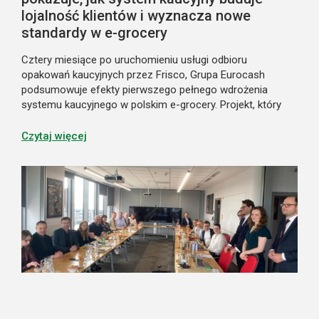
lojalność klientów i wyznacza nowe
standardy w e-grocery
Cztery miesiące po uruchomieniu usługi odbioru
opakowań kaucyjnych przez Frisco, Grupa Eurocash
podsumowuje efekty pierwszego pełnego wdrożenia
systemu kaucyjnego w polskim e-grocery. Projekt, który
początkowo miał uprościć klientom uczestnictwo
w nowym systemie, stał się jednocześnie istotnym
Czytaj więcej
elementem budowania lojalności i przewagi konkurencyjnej
marki. Pokazuje on także nowy model obsługi systemu
kaucyjnego w zakupach online.