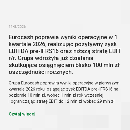
11/5/2026
Eurocash poprawia wyniki operacyjne w 1
kwartale 2026, realizując pozytywny zysk
EBITDA pre-IFRS16 oraz niższą stratę EBIT
r/r. Grupa wdrożyła już działania
skutkujące osiągnięciem blisko 100 mln zł
oszczędności rocznych.
Grupa Eurocash poprawiła wyniki operacyjne w pierwszym
kwartale 2026 roku, osiągając zysk EBITDA pre-IFRS16 na
poziomie 10 mln zł, wobec 1 mln zł rok wcześniej
i ograniczając stratę EBIT do 12 mln zł wobec 29 mln zł
rok wcześniej, mimo spadku sprzedaży o 3,2% r/r. Niższe
przychody były w dużej mierze efektem konsekwentnie
Czytaj więcej
realizowanej transformacji modelu biznesowego,
rozpoczętej pod koniec ubiegłego roku, obejmującej