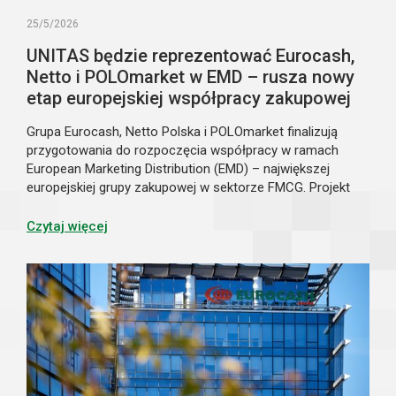
25/5/2026
UNITAS będzie reprezentować Eurocash,
Netto i POLOmarket w EMD – rusza nowy
etap europejskiej współpracy zakupowej
Grupa Eurocash, Netto Polska i POLOmarket finalizują
przygotowania do rozpoczęcia współpracy w ramach
European Marketing Distribution (EMD) – największej
europejskiej grupy zakupowej w sektorze FMCG. Projekt
będzie realizowany za pośrednictwem spółki joint venture
UNITAS sp. z o.o., na której utworzenie podmioty
Czytaj więcej
otrzymały już bezwarunkową zgodę Prezesa UOKiK.
Umowa regulująca zasady reprezentowania partnerów
przez spółkę UNITAS została podpisana 21 maja 2026 r.
w Warszawie.