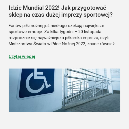
Idzie Mundial 2022! Jak przygotować
sklep na czas dużej imprezy sportowej?
Fanów piłki nożnej już niedługo czekają największe
sportowe emocje. Za kilka tygodni – 20 listopada
rozpocznie się najważniejsza piłkarska impreza, czyli
Mistrzostwa Świata w Piłce Nożnej 2022, znane również
jako Mundial. Przygotuj sklep na tę okazję i dopasuj ofertę
do oczekiwań kibiców. Piłka n...
Czytaj więcej