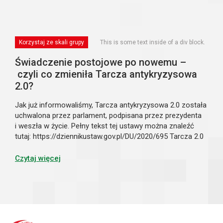
Korzystaj ze skali grupy
This is some text inside of a div block.
Świadczenie postojowe po nowemu –
czyli co zmieniła Tarcza antykryzysowa
2.0?
Jak już informowaliśmy, Tarcza antykryzysowa 2.0 została
uchwalona przez parlament, podpisana przez prezydenta
i weszła w życie. Pełny tekst tej ustawy można znaleźć
tutaj: https://dziennikustaw.gov.pl/DU/2020/695 Tarcza 2.0
nie tylko wprowadza nowe sposoby, które mają wspomóc
także większe przed...
Czytaj więcej