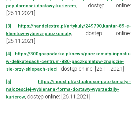
, dostęp online:
popularnosci-dostawy-kurierem
[26.11.2021]
[3]
https://handelextra.pl/artykuly/249790,kantar-89-e-
, dostęp online:
klientow-wybiera-paczkomaty
[26.11.2021]
[4]
https://300gospodarka.pl/news/paczkomaty-inpostu-
w-delikatesach-centrum-880-paczkomatow-znajdzie-
, dostęp online: [26.11.2021]
sie-przy-sklepach-sieci
[5]
https://inpost.pl/aktualnosci-paczkomatyr-
najczesciej-wybierana-forma-dostawy-wyprzedzily-
, dostęp online: [26.11.2021]
kurierow