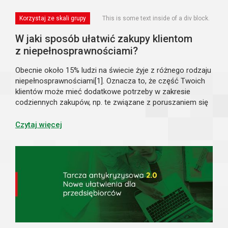
Korzystaj ze skali grupy
This is some text inside of a div block.
W jaki sposób ułatwić zakupy klientom
z niepełnosprawnościami?
Obecnie około 15% ludzi na świecie żyje z różnego rodzaju
niepełnosprawnościami[1]. Oznacza to, że część Twoich
klientów może mieć dodatkowe potrzeby w zakresie
codziennych zakupów, np. te związane z poruszaniem się
po sklepie. Warto na te potrzeby odpowiadać, a można to
zrobić w kilku prostych krok...
Czytaj więcej