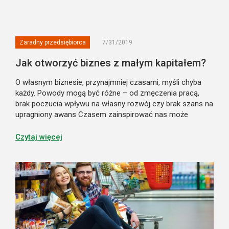
Zaradny przedsiębiorca
7/31/2019
Jak otworzyć biznes z małym kapitałem?
O własnym biznesie, przynajmniej czasami, myśli chyba
każdy. Powody mogą być różne – od zmęczenia pracą,
brak poczucia wpływu na własny rozwój czy brak szans na
upragniony awans Czasem zainspirować nas może
atrakcyjny, pusty lokal niedaleko domu, który pobudza
wyobraźnię i staje się źródłem ciekawy...
Czytaj więcej