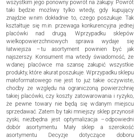
wszystkim jego ponowny powrót na zakupy. Powrót
taki będzie możliwy tylko wtedy, gdy kupujący
znajdzie w nim dokładnie to, czego poszukuje. Tak
kształtuje się m.in. przewaga konkurencyjna jednej
placówki nad drugą. W przypadku sklepów
wielkopowierzchniowych sprawa wydaje się
łatwiejsza – tu asortyment powinien być jak
najszerszy. Konsument ma wtedy świadomość, że
w danej placówce ma szansę zakupić wszystkie
produkty, które akurat poszukuje. W przypadku sklepu
małoformatowego nie jest to już takie oczywiste,
choćby ze względu na ograniczoną powierzchnię
takiej placówki, czy koszty zatowarowania i ryzyko,
że pewne towary nie będą się w danym miejscu
sprzedawać. Zatem by taki mniejszy sklep przynosił
zyski, niezbędna jest optymalizacja – odpowiedni
dobór asortymentu. Mały sklep a szerokość
asortymentu Decyzje dotyczące doboru