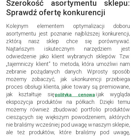
Szerokość asortymentu sklepu:
Sprawdź ofertę konkurencji
Kolejnym elementem optymalizacji doboru
asortymentu jest poznanie najbliższej konkurencji,
z którą nasz sklep chce się porównywać.
Najtańszym i skutecznym narzędziem jest
odwiedzenie jako klient wybranych sklepów. Tzw.
„tajemniczy klient” to metoda, która umożliwi nam
zebranie pożądanych danych. W prosty sposób
możemy zobaczyć, jak u konkurencji przebiega
proces obsługi klienta, jakie towary są premiowane,
jak kształtuje się
i jak wygląda
polityka cenowa
ekspozycja produktów na półkach. Dzięki temu
możemy również zbudować portfolio produktów
cieszących się większym powodzeniem, a których
nie braliśmy wcześniej pod uwagę w naszym sklepie,
ale też produktów, które braliśmy pod uwagę,