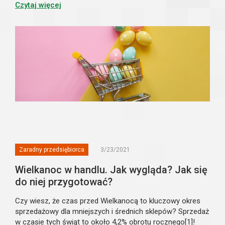
znaczenia. Jak wł...
Czytaj więcej
Zaradny przedsiębiorca
3/23/2021
Wielkanoc w handlu. Jak wygląda? Jak się
do niej przygotować?
Czy wiesz, że czas przed Wielkanocą to kluczowy okres
sprzedażowy dla mniejszych i średnich sklepów? Sprzedaż
w czasie tych świąt to około 4,2% obrotu rocznego[1]!