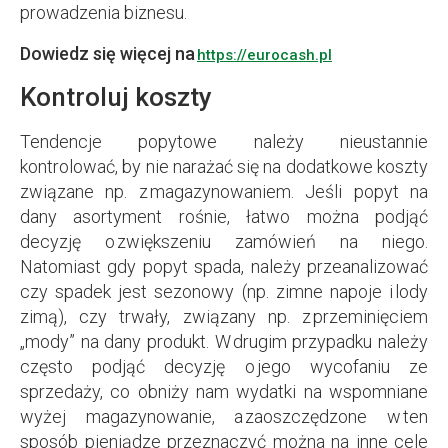
prowadzenia biznesu.
Dowiedz się więcej na
https://eurocash.pl
Kontroluj koszty
Tendencje popytowe należy nieustannie
kontrolować, by nie narażać się na dodatkowe koszty
związane np. z magazynowaniem. Jeśli popyt na
dany asortyment rośnie, łatwo można podjąć
decyzję o zwiększeniu zamówień na niego.
Natomiast gdy popyt spada, należy przeanalizować
czy spadek jest sezonowy (np. zimne napoje i lody
zimą), czy trwały, związany np. z przeminięciem
„mody” na dany produkt. W drugim przypadku należy
często podjąć decyzję o jego wycofaniu ze
sprzedaży, co obniży nam wydatki na wspomniane
wyżej magazynowanie, a zaoszczędzone w ten
sposób pieniądze przeznaczyć można na inne cele