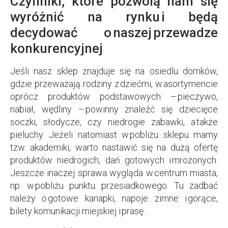
Czynniki, które pozwolą nam się
wyróżnić na rynku i będą
decydować o naszej przewadze
konkurencyjnej
Jeśli nasz sklep znajduje się na osiedlu domków,
gdzie przeważają rodziny z dziećmi, w asortymencie
oprócz produktów podstawowych – pieczywo,
nabiał, wędliny – powinny znaleźć się dziecięce
soczki, słodycze, czy niedrogie zabawki, a także
pieluchy. Jeżeli natomiast w pobliżu sklepu mamy
tzw. akademiki, warto nastawić się na dużą ofertę
produktów niedrogich, dań gotowych i mrożonych.
Jeszcze inaczej sprawa wygląda w centrum miasta,
np. w pobliżu punktu przesiadkowego. Tu zadbać
należy o gotowe kanapki, napoje zimne i gorące,
bilety komunikacji miejskiej i prasę.