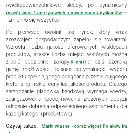
i wielkopowierzchniowe sklepy, po dynamiczny
–
rozwój sieci franczyzowych, convenience i dyskontów
zmieniło się wszystko.
Po pierwsze uwolnił się rynek, który wraz
z rozwojem gospodarczym zapełnił się towarami.
Wzrosła liczba i jakość oferowanych w sklepach
produktów, a także liczba miejsc, w których można
zrobić codzienne zakupy.
ma dziś szeroką
Klient
gamę możliwości i szansę optymalnego wyboru
produktu spełniającego pożądane przez kupującego
kryteria np. niskiej ceny lub jakości produktu. Dlatego
zarządzanie placówką handlową wymaga wiedzy,
zaangażowania i podejmowania złożonych decyzji
odnośnie dobrania odpowiedniego asortymentu dla
każdej kategorii produktowej.
Czytaj także:
Marki własne - coraz więcej Polaków im