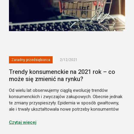
Zaradny przedsiębiorca
2/12/2021
Trendy konsumenckie na 2021 rok – co
może się zmienić na rynku?
Od wielu lat obserwujemy ciągłą ewolucję trendów
konsumenckich i zwyczajów zakupowych. Obecnie jednak
te zmiany przyspieszyły. Epidemia w sposób gwałtowny,
ale i trwały ukształtowała nowe potrzeby konsumentów
i zmieniła sposób, w jaki dokonują oni zakupów. Jakie
najważniejsze trendy widać na rynku s...
Czytaj więcej