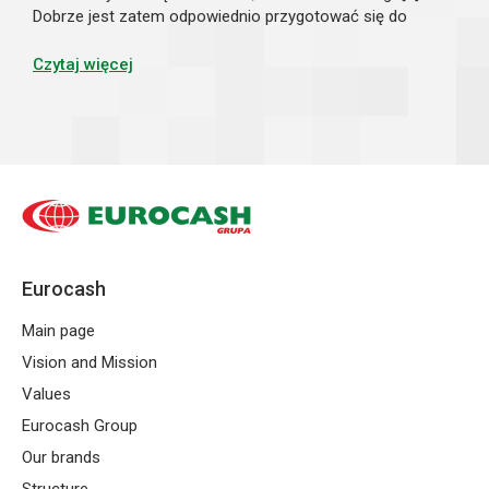
Dobrze jest zatem odpowiednio przygotować się do
przedświątecznych tygodni, by cieszyć się wysokim
utargiem i zadowoleniem klientów. Jak...
Czytaj więcej
Eurocash
Main page
Vision and Mission
Values
Eurocash Group
Our brands