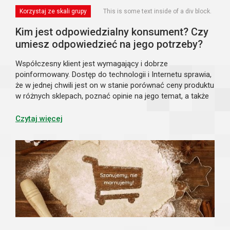
Korzystaj ze skali grupy
This is some text inside of a div block.
Kim jest odpowiedzialny konsument? Czy
umiesz odpowiedzieć na jego potrzeby?
Współczesny klient jest wymagający i dobrze
poinformowany. Dostęp do technologii i Internetu sprawia,
że w jednej chwili jest on w stanie porównać ceny produktu
w różnych sklepach, poznać opinie na jego temat, a także
– sprawdzić sposób produkcji i pochodzenie. Czy produkt
jest zgodny z zasadami zró...
Czytaj więcej