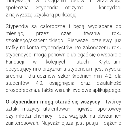
motywacja w osiąganiu celów i wrażliwość
społeczna. Stypendia otrzymali kandydaci
z najwyższą uzyskaną punktacją.
Stypendia są całoroczne i będą wypłacane co
miesiąc, przez czas trwania roku
szkolnego/akademickiego. Pierwsze przelewy już
trafiły na konta stypendystów. Po zakończeniu roku
stypendyści mogą ponownie ubiegać się o wsparcie
Fundacji w kolejnych latach. Kryteriami
decydującymi o przyznaniu stypendium jest wysoka
średnia - dla uczniów szkół średnich min. 4,2, dla
studentów 4,0, osiągnięcia oraz działalność
prospołeczna, a także warunki życiowe aplikującego.
O stypendium mogą starać się wszyscy
- twórcy
sztuki, muzycy, utalentowani lingwiści, sportowcy
czy młodzi chemicy - bez względu na obszar ich
zainteresowań. Najważniejsza jest pasja i dążenie