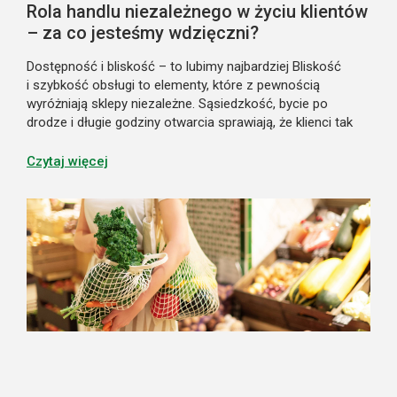
Rola handlu niezależnego w życiu klientów
– za co jesteśmy wdzięczni?
Dostępność i bliskość – to lubimy najbardziej Bliskość
i szybkość obsługi to elementy, które z pewnością
wyróżniają sklepy niezależne. Sąsiedzkość, bycie po
drodze i długie godziny otwarcia sprawiają, że klienci tak
często i chętnie je odwiedzają. Wiedzą, że niezależnie od
pory dnia, zawsze mogą...
Czytaj więcej