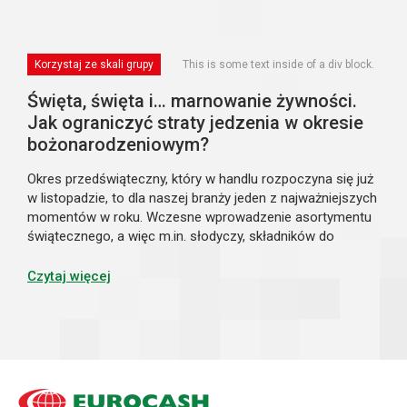
Korzystaj ze skali grupy
This is some text inside of a div block.
Święta, święta i… marnowanie żywności.
Jak ograniczyć straty jedzenia w okresie
bożonarodzeniowym?
Okres przedświąteczny, który w handlu rozpoczyna się już
w listopadzie, to dla naszej branży jeden z najważniejszych
momentów w roku. Wczesne wprowadzenie asortymentu
świątecznego, a więc m.in. słodyczy, składników do
tradycyjnych dań wigilijnych i wypieków, ale też artykułów
upominkowych i ozdób, b...
Czytaj więcej