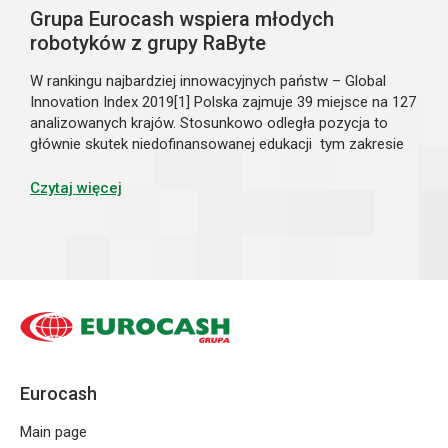
Grupa Eurocash wspiera młodych
robotyków z grupy RaByte
W rankingu najbardziej innowacyjnych państw – Global
Innovation Index 2019[1] Polska zajmuje 39 miejsce na 127
analizowanych krajów. Stosunkowo odległa pozycja to
głównie skutek niedofinansowanej edukacji tym zakresie
oraz niskie wydatki na badania i rozwój. Grupa Eurocash
wierzy, że biznes i fi...
Czytaj więcej
Eurocash
Main page