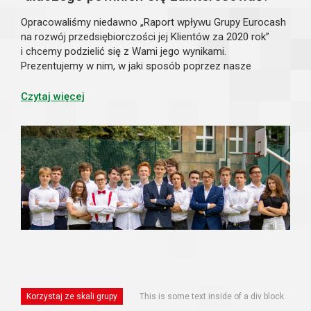
Opracowaliśmy niedawno „Raport wpływu Grupy Eurocash
na rozwój przedsiębiorczości jej Klientów za 2020 rok”
i chcemy podzielić się z Wami jego wynikami.
Prezentujemy w nim, w jaki sposób poprzez nasze
działania wspieramy rozwój biznesów współpracujących
z nami przedsiębiorców, których jest już blisk...
Czytaj więcej
Korzystaj ze skali grupy
This is some text inside of a div block.