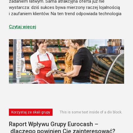
zadaniem łatwym. Sama atrakcyjna oferta już nie
wystarcza: dziś sukces bywa mierzony raczej lojalnością
i zaufaniem klientów. Na ten trend odpowiada technologia
– narzędzia, które pomagają w zdobyciu i utrzymaniu
klientów, a jednocześnie rozwij...
Czytaj więcej
Korzystaj ze skali grupy
This is some text inside of a div block.
Raport Wpływu Grupy Eurocash –
dlaczego powinien Cię zainteresować?