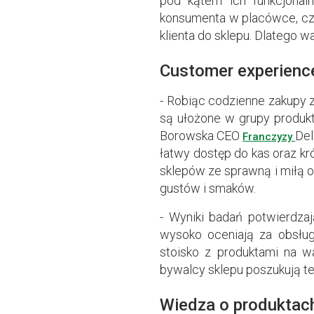
pod kątem ich funkcjonal
konsumenta w placówce, czy
klienta do sklepu. Dlatego wa
Customer experience
- Robiąc codzienne zakupy 
są ułożone w grupy produkt
Borowska CEO
Del
Franczyzy
łatwy dostęp do kas oraz kr
sklepów ze sprawną i miłą 
gustów i smaków.
- Wyniki badań potwierdzaj
wysoko oceniają za obsług
stoisko z produktami na w
bywalcy sklepu poszukują t
Wiedza o produktach