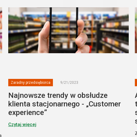
Zaradny przedsiębiorca
9/21/2023
Najnowsze trendy w obsłudze
klienta stacjonarnego - „Customer
experience”
Czytaj więcej
Z
a