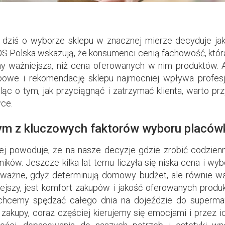
 dziś o wyborze sklepu w znacznej mierze decyduje jako
 Polska wskazują, że konsumenci cenią fachowość, która 
my ważniejsza, niż cena oferowanych w nim produktów. 
owe i rekomendację sklepu najmocniej wpływa profesj
c o tym, jak przyciągnąć i zatrzymać klienta, warto pr
ce.
ym z kluczowych faktorów wyboru placówk
ej powoduje, że na nasze decyzje gdzie zrobić codzi
ków. Jeszcze kilka lat temu liczyła się niska cena i wyb
ważne, gdyż determinują domowy budżet, ale równie ważn
ejszy, jest komfort zakupów i jakość oferowanych produ
e chcemy spędzać całego dnia na dojeździe do superma
 zakupy, coraz częściej kierujemy się emocjami i przez