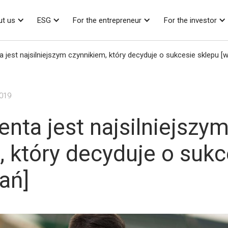
t us
ESG
For the entrepreneur
For the investor
a jest najsilniejszym czynnikiem, który decyduje o sukcesie sklepu [w
2019
enta jest najsilniejszy
, który decyduje o sukc
ań]