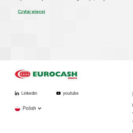
czy profil na Facebooku – dziś to już standard i absolutne
minimum...
Czytaj więcej
Linkedin
youtube
Polish