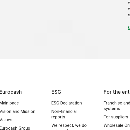
Eurocash
ESG
For the en
Main page
ESG Declaration
Franchise and 
systems
Vision and Mission
Non-financial
reports
For suppliers
Values
We respect, we do
Wholesale Om
Eurocash Group