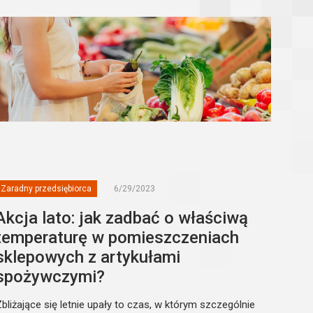
Zaradny przedsiębiorca
6/29/2023
Akcja lato: jak zadbać o właściwą
temperaturę w pomieszczeniach
sklepowych z artykułami
spożywczymi?
bliżające się letnie upały to czas, w którym szczególnie