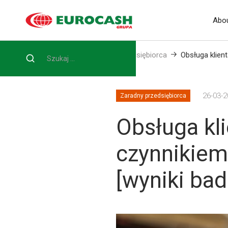
Abou
Home
Blog
Zaradny przedsiębiorca
Obsługa klient
26-03-
Zaradny przedsiębiorca
Obsługa kli
czynnikiem
[wyniki bad