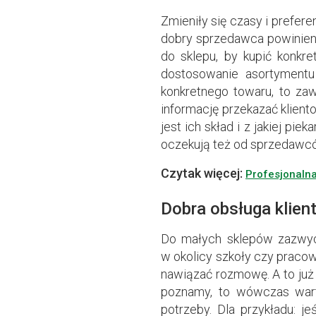
Zmieniły się czasy i prefere
dobry sprzedawca powinien
do sklepu, by kupić konkre
dostosowanie asortymentu 
konkretnego towaru, to za
informację przekazać kliento
jest ich skład i z jakiej pie
oczekują też od sprzedawc
Czytak więcej:
Profesjonalna 
Dobra obsługa klien
Do małych sklepów zazwycz
w okolicy szkoły czy pracown
nawiązać rozmowę. A to już p
poznamy, to wówczas wart
potrzeby. Dla przykładu: je