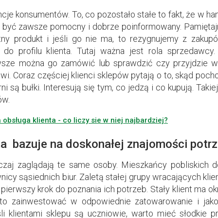
ncje konsumentów. To, co pozostało stałe to fakt, że w hand
 być zawsze pomocny i dobrze poinformowany. Pamiętaj
tny produkt i jeśli go nie ma, to rezygnujemy z zaku
do profilu klienta. Tutaj ważna jest rola sprzedawcy
wsze można go zamówić lub sprawdzić czy przyjdzie w n
wi. Coraz częściej klienci sklepów pytają o to, skąd pocho
karni są bułki. Interesują się tym, co jedzą i co kupują. Tak
ów.
obsługa klienta - co liczy sie w niej najbardziej?
ta bazuje na doskonałej znajomości potr
aj zaglądają te same osoby. Mieszkańcy pobliskich 
icy sąsiednich biur. Zaletą stałej grupy wracających klie
ierwszy krok do poznania ich potrzeb. Stały klient ma okr
o zainwestować w odpowiednie zatowarowanie i jako
śli klientami sklepu są uczniowie, warto mieć słodkie 