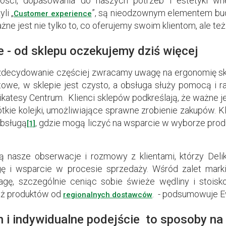
ności, dopasowania do naszych potrzeb i estetyki wn
li „
”, są nieodzownym elementem bud
Customer experience
żne jest nie tylko to, co oferujemy swoim klientom, ale też
 - od sklepu oczekujemy dziś więcej
zdecydowanie częściej zwracamy uwagę na ergonomię skl
owe, w sklepie jest czysto, a obsługa służy pomocą i 
ikatesy Centrum. Klienci sklepów podkreślają, że ważne je
ótkie kolejki, umożliwiające sprawne zrobienie zakupów. Kl
obsługą
, gdzie mogą liczyć na wsparcie w wyborze pr
[1]
ą nasze obserwacje i rozmowy z klientami, którzy Del
ę i wsparcie w procesie sprzedaży. Wśród zalet marki 
agę, szczególnie ceniąc sobie świeże wędliny i stois
eż produktów od
. - podsumowuje 
regionalnych dostawców
 i indywidualne podejście to sposoby na 