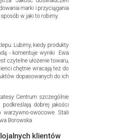
ętrza. Jakość doświadczeń
owania marki i przyciągania
 sposób w jaki to robimy.
epu. Lubimy, kiedy produkty
radą - komentuje wyniki Ewa
st czytelne ułożenie towaru,
ienci chętnie wracają też do
oduktów dopasowanych do ich
ikatesy Centrum szczególnie
podkreślają dobrej jakości
ko warzywno-owocowe. Stali
Ewa Borowska.
lojalnych klientów