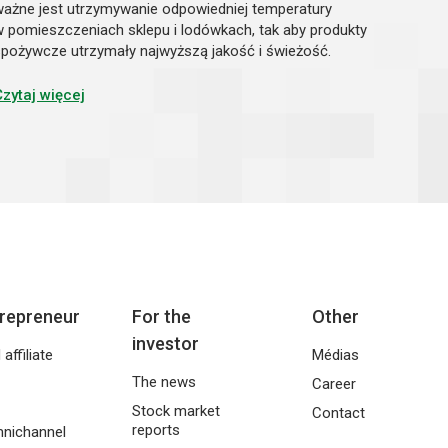
ważne jest utrzymywanie odpowiedniej temperatury
w pomieszczeniach sklepu i lodówkach, tak aby produkty
spożywcze utrzymały najwyższą jakość i świeżość.
Sprawny system wentylacyjny, montaż inteligentnych
urządzeń automatycznie regulujących te...
Czytaj więcej
trepreneur
For the
Other
investor
affiliate
Médias
The news
Career
Stock market
Contact
reports
nichannel