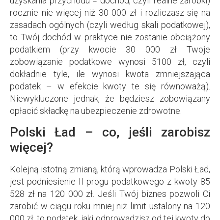
uzyskania przychodu = dochód, czyli realne zarobki)
rocznie nie więcej niż 30 000 zł i rozliczasz się na
zasadach ogólnych (czyli według skali podatkowej),
to Twój dochód w praktyce nie zostanie obciążony
podatkiem (przy kwocie 30 000 zł Twoje
zobowiązanie podatkowe wynosi 5100 zł, czyli
dokładnie tyle, ile wynosi kwota zmniejszająca
podatek – w efekcie kwoty te się równoważą).
Niewykluczone jednak, że będziesz zobowiązany
opłacić składkę na ubezpieczenie zdrowotne.
Polski Ład – co, jeśli zarobisz
więcej?
Kolejną istotną zmianą, którą wprowadza Polski Ład,
jest podniesienie II progu podatkowego z kwoty 85
528 zł na 120 000 zł. Jeśli Twój biznes pozwoli Ci
zarobić w ciągu roku mniej niż limit ustalony na 120
000 zł, to podatek, jaki odprowadzisz od tej kwoty do