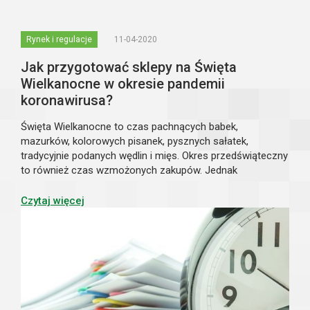
Rynek i regulacje
11-04-2020
Jak przygotować sklepy na Święta
Wielkanocne w okresie pandemii
koronawirusa?
Święta Wielkanocne to czas pachnących babek,
mazurków, kolorowych pisanek, pysznych sałatek,
tradycyjnie podanych wędlin i mięs. Okres przedświąteczny
to również czas wzmożonych zakupów. Jednak
tegoroczna Wielkanoc, ze względu na panującą pandemię
koronawirusa i związane z nią ograniczenia, będzie p...
Czytaj więcej