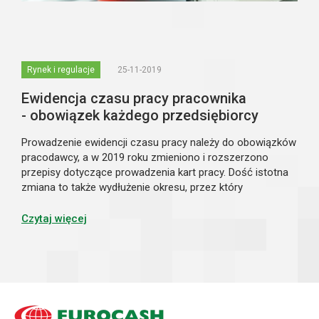
Rynek i regulacje
25-11-2019
Ewidencja czasu pracy pracownika
- obowiązek każdego przedsiębiorcy
Prowadzenie ewidencji czasu pracy należy do obowiązków
pracodawcy, a w 2019 roku zmieniono i rozszerzono
przepisy dotyczące prowadzenia kart pracy. Dość istotna
zmiana to także wydłużenie okresu, przez który
pracodawcy zobowiązani są przechowywać dokumentację
dotyczącą ewidencji czasu pracy. Obow...
Czytaj więcej