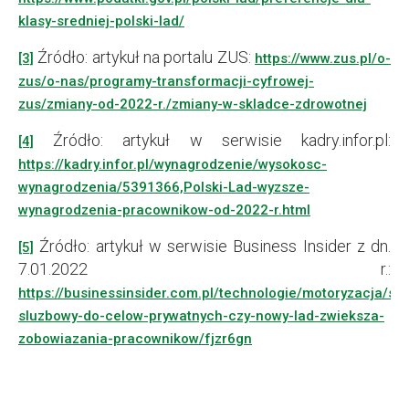
klasy-sredniej-polski-lad/
Źródło: artykuł na portalu ZUS:
[3]
https://www.zus.pl/o-
zus/o-nas/programy-transformacji-cyfrowej-
zus/zmiany-od-2022-r./zmiany-w-skladce-zdrowotnej
Źródło: artykuł w serwisie kadry.infor.pl:
[4]
https://kadry.infor.pl/wynagrodzenie/wysokosc-
wynagrodzenia/5391366,Polski-Lad-wyzsze-
wynagrodzenia-pracownikow-od-2022-r.html
Źródło: artykuł w serwisie Business Insider z dn.
[5]
7.01.2022 r.:
https://businessinsider.com.pl/technologie/motoryzacja/s
sluzbowy-do-celow-prywatnych-czy-nowy-lad-zwieksza-
zobowiazania-pracownikow/fjzr6gn