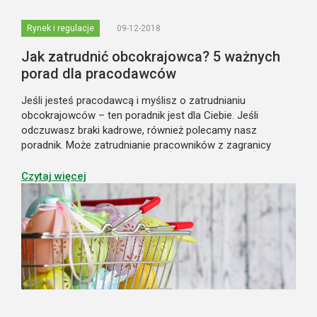
Rynek i regulacje
09-12-2018
Jak zatrudnić obcokrajowca? 5 ważnych
porad dla pracodawców
Jeśli jesteś pracodawcą i myślisz o zatrudnianiu
obcokrajowców – ten poradnik jest dla Ciebie. Jeśli
odczuwasz braki kadrowe, również polecamy nasz
poradnik. Może zatrudnianie pracowników z zagranicy
rozwiąże Twoje problemy? Zapotrzebowanie na
pracowników obcokrajowców w polskich firmach rośnie.
Czytaj więcej
Dan...