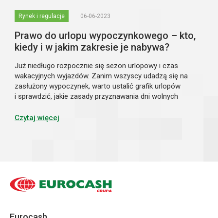
Rynek i regulacje
06-06-2023
Prawo do urlopu wypoczynkowego – kto,
kiedy i w jakim zakresie je nabywa?
Już niedługo rozpocznie się sezon urlopowy i czas
wakacyjnych wyjazdów. Zanim wszyscy udadzą się na
zasłużony wypoczynek, warto ustalić grafik urlopów
i sprawdzić, jakie zasady przyznawania dni wolnych
pracownikom obowiązują w świetle prawa. Dowiedz się,
jakie przepisy weszły w życie w 2023 roku w t...
Czytaj więcej
Eurocash