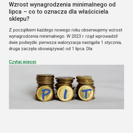
Wzrost wynagrodzenia minimalnego od
lipca – co to oznacza dla właściciela
sklepu?
Z początkiem każdego nowego roku obserwujemy wzrost
wynagrodzenia minimalnego. W 2023 r. rząd wprowadził
dwie podwyżki: pierwsza waloryzacja nastąpiła 1 stycznia,
druga zaczęła obowiązywać od 1 lipca. Dla
świadczeniobiorców i pracowników jest to dobra
wiadomość, ale z perspektywy zatrudniających, w tym
Czytaj więcej
właścicieli lokalnych sklepów, może stanowić pewne
wyzwanie.