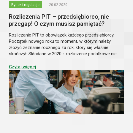
Rynek i regulacje
20-02-2020
Rozliczenia PIT – przedsiębiorco, nie
przegap! O czym musisz pamiętać?
Rozliczanie PIT to obowiązek każdego przedsiębiorcy.
Początek nowego roku to moment, w którym należy
złożyć zeznanie rocznego za rok, który się właśnie
skończył. Składane w 2020 r. rozliczenie podatkowe nie
będzie się znacząco różniło od tego składanego w roku
poprzednim. Czym są PITy i kto je wy...
Czytaj więcej