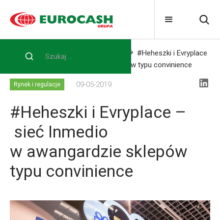
Home
Blog
Rynek i regulacje
#Heheszki i Evryplace
– sieć Inmedio w awangardzie sklepów typu convinience
09-05-2019
Rynek i regulacje
#Heheszki i Evryplace –
sieć Inmedio
w awangardzie sklepów
typu convinience