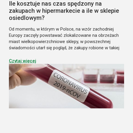
Ile kosztuje nas czas spędzony na
zakupach w hipermarkecie a ile w sklepie
osiedlowym?
Od momentu, w którym w Polsce, na wzór zachodniej
Europy zaczęły powstawać zlokalizowane na obrzeżach
miast wielkopowierzchniowe sklepy, w powszechnej
świadomości utarł się pogląd, że zakupy robione w takiej
hiper placówce handlowej są tanie. Często bowiem można
w tych sklepach „upolować” promocję n...
Czytaj więcej