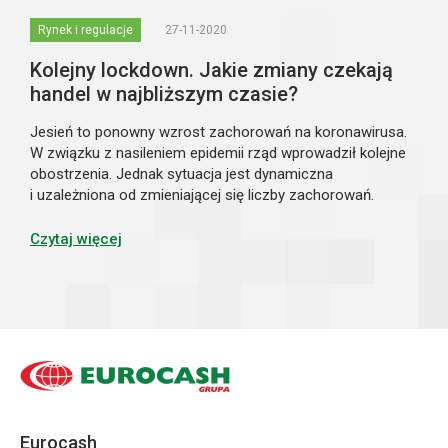
Rynek i regulacje
27-11-2020
Kolejny lockdown. Jakie zmiany czekają
handel w najbliższym czasie?
Jesień to ponowny wzrost zachorowań na koronawirusa.
W związku z nasileniem epidemii rząd wprowadził kolejne
obostrzenia. Jednak sytuacja jest dynamiczna
i uzależniona od zmieniającej się liczby zachorowań.
W jakim jesteśmy aktualnie położeniu i jakie zasady będą
nas wkrótce obowiązywać? Przedstawia...
Czytaj więcej
Eurocash