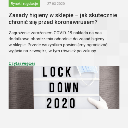
Rynek i regulacje
27-03-2020
Zasady higieny w sklepie – jak skutecznie
chronić się przed koronawirusem?
Zagrożenie zarażeniem COVID-19 nakłada na nas
dodatkowe obostrzenia odnośnie do zasad higieny
w sklepie. Przede wszystkim powinniśmy ograniczać
wyjścia na zewnątrz, w tym również po zakupy.
W szczególności dotyczy to osób starszych. Jednak jak
już przyjdzie nam udać się po zapatrzenie naszych
Czytaj więcej
lodówe...