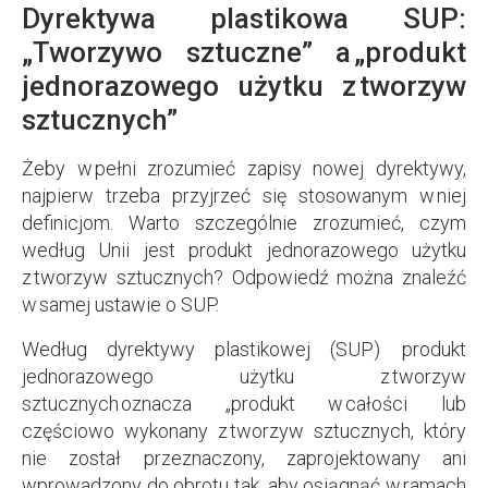
Dyrektywa plastikowa SUP:
„Tworzywo sztuczne” a „produkt
jednorazowego użytku z tworzyw
sztucznych”
Żeby w pełni zrozumieć zapisy nowej dyrektywy,
najpierw trzeba przyjrzeć się stosowanym w niej
definicjom. Warto szczególnie zrozumieć, czym
według Unii jest produkt jednorazowego użytku
z tworzyw sztucznych? Odpowiedź można znaleźć
w samej ustawie o SUP.
Według dyrektywy plastikowej (SUP) produkt
jednorazowego użytku z tworzyw
sztucznych oznacza „produkt w całości lub
częściowo wykonany z tworzyw sztucznych, który
nie został przeznaczony, zaprojektowany ani
wprowadzony do obrotu tak, aby osiągnąć w ramach