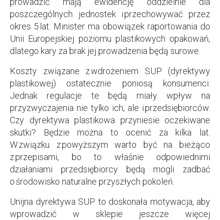
prowadzić mają ewidencję oddzielnie dla
poszczególnych jednostek i przechowywać przez
okres 5 lat. Minister ma obowiązek raportowania do
Unii Europejskiej poziomu plastikowych opakowań,
dlatego kary za brak jej prowadzenia będą surowe.
Koszty związane z wdrożeniem SUP (dyrektywy
plastikowej) ostatecznie poniosą konsumenci.
Jednak regulacje te będą miały wpływ na
przyzwyczajenia nie tylko ich, ale i przedsiębiorców.
Czy dyrektywa plastikowa przyniesie oczekiwane
skutki? Będzie można to ocenić za kilka lat.
W związku z powyższym warto być na bieżąco
z przepisami, bo to właśnie odpowiednimi
działaniami przedsiębiorcy będą mogli zadbać
o środowisko naturalne przyszłych pokoleń.
Unijna dyrektywa SUP to doskonała motywacja, aby
wprowadzić w sklepie jeszcze więcej