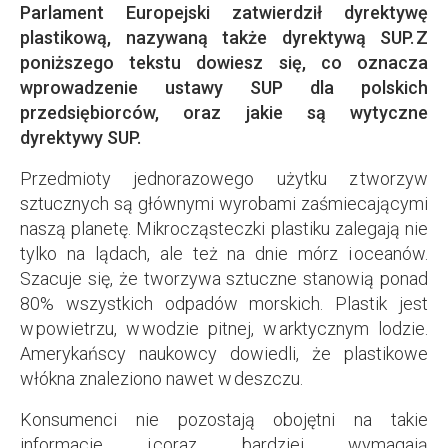
Parlament Europejski zatwierdził dyrektywę
plastikową, nazywaną także dyrektywą SUP. Z
poniższego tekstu dowiesz się, co oznacza
wprowadzenie ustawy SUP dla polskich
przedsiębiorców, oraz jakie są wytyczne
dyrektywy SUP.
Przedmioty jednorazowego użytku z tworzyw
sztucznych są głównymi wyrobami zaśmiecającymi
naszą planetę. Mikrocząsteczki plastiku zalegają nie
tylko na lądach, ale też na dnie mórz i oceanów.
Szacuje się, że tworzywa sztuczne stanowią ponad
80% wszystkich odpadów morskich. Plastik jest
w powietrzu, w wodzie pitnej, w arktycznym lodzie.
Amerykańscy naukowcy dowiedli, że plastikowe
włókna znaleziono nawet w deszczu.
Konsumenci nie pozostają obojętni na takie
informacje i coraz bardziej wymagają