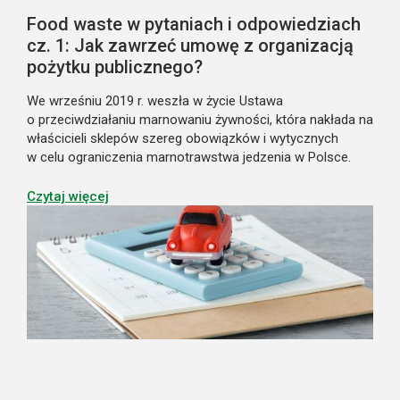
Food waste w pytaniach i odpowiedziach
cz. 1: Jak zawrzeć umowę z organizacją
pożytku publicznego?
We wrześniu 2019 r. weszła w życie Ustawa
o przeciwdziałaniu marnowaniu żywności, która nakłada na
właścicieli sklepów szereg obowiązków i wytycznych
w celu ograniczenia marnotrawstwa jedzenia w Polsce.
Jednym z nich jest nawiązanie współpracy z organizacją
pożytku publicznego w zakresie oddawania n...
Czytaj więcej