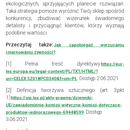
ekologicznych, sprzyjających planecie rozwiązań.
Taka strategia pomoże wyróżnić Twój sklep spośród
konkurencji, zbudować wizerunek świadomego
detalisty i przyciągnąć klientów, którzy wyznają
podobne wartości.
Przeczytaj także:
Jak zapobiegać wyrzucaniu
i marnowaniu żywności?
[1] Pełna treść dyrektywy
https://eur-
lex.europa.eu/legal-content/PL/TXT/HTML/?
. Dostęp 2.06.2021.
uri=CELEX:52018PC0340&from=PL
[2] Definicja tworzywa sztucznego (art. 3 pkt
1)
https://sip.lex.pl/akty-prawne/dzienniki-
UE/zawiadomienie-komisji-wytyczne-komisji-dotyczace-
. Dostęp
produktow-jednorazowego-69448599
3.06.2021.