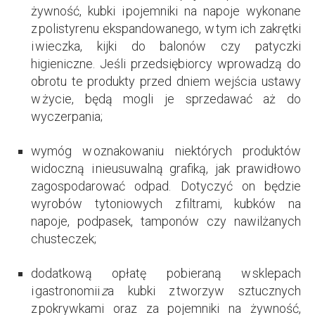
żywność, kubki i pojemniki na napoje wykonane
z polistyrenu ekspandowanego, w tym ich zakrętki
i wieczka, kijki do balonów czy patyczki
higieniczne. Jeśli przedsiębiorcy wprowadzą do
obrotu te produkty przed dniem wejścia ustawy
w życie, będą mogli je sprzedawać aż do
wyczerpania;
wymóg w oznakowaniu niektórych produktów
widoczną i nieusuwalną grafiką, jak prawidłowo
zagospodarować odpad. Dotyczyć on będzie
wyrobów tytoniowych z filtrami, kubków na
napoje, podpasek, tamponów czy nawilżanych
chusteczek;
dodatkową opłatę pobieraną w sklepach
i gastronomii
z
a kubki z tworzyw sztucznych
z pokrywkami oraz za pojemniki na żywność,