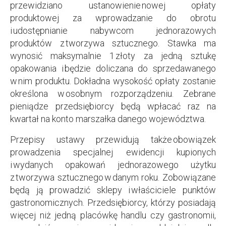
przewidziano ustanowienie nowej opłaty
produktowej za wprowadzanie do obrotu
i udostępnianie nabywcom jednorazowych
produktów z tworzywa sztucznego. Stawka ma
wynosić maksymalnie 1 złoty za jedną sztukę
opakowania i będzie doliczana do sprzedawanego
w nim produktu. Dokładna wysokość opłaty zostanie
określona w osobnym rozporządzeniu. Zebrane
pieniądze przedsiębiorcy będą wpłacać raz na
kwartał na konto marszałka danego województwa.
Przepisy ustawy przewidują także obowiązek
prowadzenia specjalnej ewidencji kupionych
i wydanych opakowań jednorazowego użytku
z tworzywa sztucznego w danym roku. Zobowiązane
będą ją prowadzić sklepy i właściciele punktów
gastronomicznych. Przedsiębiorcy, którzy posiadają
więcej niż jedną placówkę handlu czy gastronomii,