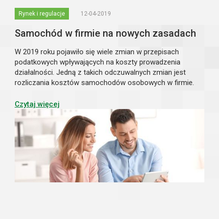
Rynek i regulacje
12-04-2019
Samochód w firmie na nowych zasadach
W 2019 roku pojawiło się wiele zmian w przepisach
podatkowych wpływających na koszty prowadzenia
działalności. Jedną z takich odczuwalnych zmian jest
rozliczania kosztów samochodów osobowych w firmie.
Ustawodawca zmienił sposób rozliczania kosztów
użytkowania samochodów osobowych będących
Czytaj więcej
środkiem t...