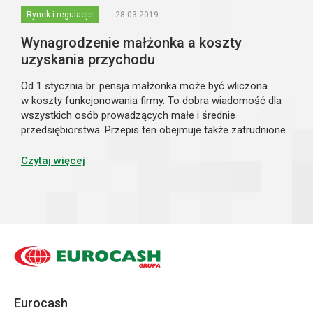
Rynek i regulacje
28-03-2019
Wynagrodzenie małżonka a koszty
uzyskania przychodu
Od 1 stycznia br. pensja małżonka może być wliczona
w koszty funkcjonowania firmy. To dobra wiadomość dla
wszystkich osób prowadzących małe i średnie
przedsiębiorstwa. Przepis ten obejmuje także zatrudnione
dzieci przedsiębiorcy oraz małżonków i dzieci wspólników
spółki cywilnej. Zatrudnienie mał...
Czytaj więcej
Eurocash