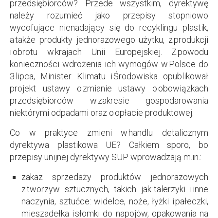
przedsiębiorców? Przede wszystkim, dyrektywę
należy rozumieć jako przepisy stopniowo
wycofujące nienadający się do recyklingu plastik,
a także produkty jednorazowego użytku, z produkcji
i obrotu w krajach Unii Europejskiej. Z powodu
konieczności wdrożenia ich wymogów w Polsce do
3 lipca, Minister Klimatu i Środowiska opublikował
projekt ustawy o zmianie ustawy o obowiązkach
przedsiębiorców w zakresie gospodarowania
niektórymi odpadami oraz o opłacie produktowej.
Co w praktyce zmieni w handlu detalicznym
dyrektywa plastikowa UE? Całkiem sporo, bo
przepisy unijnej dyrektywy SUP wprowadzają m.in.:
zakaz sprzedaży produktów jednorazowych
z tworzyw sztucznych, takich jak: talerzyki i inne
naczynia, sztućce: widelce, noże, łyżki i pałeczki,
mieszadełka i słomki do napojów, opakowania na