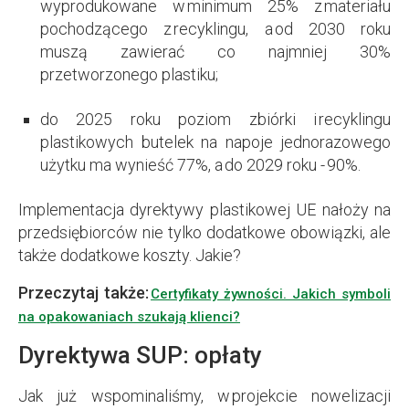
wyprodukowane w minimum 25% z materiału
pochodzącego z recyklingu, a od 2030 roku
muszą zawierać co najmniej 30%
przetworzonego plastiku;
do 2025 roku poziom zbiórki i recyklingu
plastikowych butelek na napoje jednorazowego
użytku ma wynieść 77%, a do 2029 roku - 90%.
Implementacja dyrektywy plastikowej UE nałoży na
przedsiębiorców nie tylko dodatkowe obowiązki, ale
także dodatkowe koszty. Jakie?
Przeczytaj także:
Certyfikaty żywności. Jakich symboli
na opakowaniach szukają klienci?
Dyrektywa SUP: opłaty
Jak już wspominaliśmy, w projekcie nowelizacji