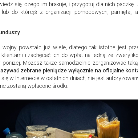
wiedz się, czego im brakuje, i przygotuj dla nich paczkę.
 lub do którejś z organizacji pomocowych, pamiętaj,
funduszy
 wojny powstało już wiele, dlatego tak istotne jest pr
klientami i zachęcać ich do wpłat na jedną ze zweryfiko
y poniżej. Możesz także samodzielnie zorganizować tak
kazywać zebrane pieniądze wyłącznie na oficjalne kon
y się w Internecie w ostatnich dniach, nie jest autoryzowa
ne zostaną wpłacone środki.