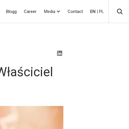
Blogg
Career
Media
Contact
EN
| PL
łaściciel