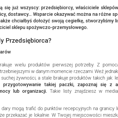
 się już wszyscy: przedsiębiorcy, właściciele sklepó
cy, dostawcy... Wsparcie okazywać można na różne s
y także chciałbyś dołożyć swoją cegiełkę, stworzyliśmy l
ciciel sklepu spożywczo-przemysłowego.
y Przedsiębiorca?
darów
brakuje wielu produktów pierwszej potrzeby. Z pomo
otrzebniejszymi w danym momencie rzeczami. Weź jednak
i suchej żywności, a stale brakuje produktów takich jak: l
 przygotowywanie takiej paczki, zapoznaj się z ak
ocy lub organizacji.
Takie listy znajdziesz w medi
 dary mogą trafić do punktów recepcyjnych na granicy 
e przekazać je lokalnie. W Twojej miejscowości mieszk