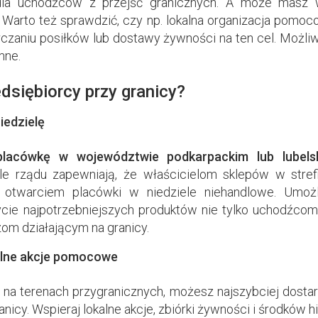
 dla uchodźców z przejść granicznych. A może masz 
Warto też sprawdzić, czy np. lokalna organizacja pomoc
czaniu posiłków lub dostawy żywności na ten cel. Możl
mne.
dsiębiorcy przy granicy?
iedzielę
placówkę w województwie podkarpackim lub lubel
e rządu zapewniają, że właścicielom sklepów w strefi
otwarciem placówki w niedziele niehandlowe. Umożl
ycie najpotrzebniejszych produktów nie tylko uchodźcom
om działającym na granicy.
alne akcje pomocowe
p na terenach przygranicznych, możesz najszybciej dosta
nicy. Wspieraj lokalne akcje, zbiórki żywności i środków 