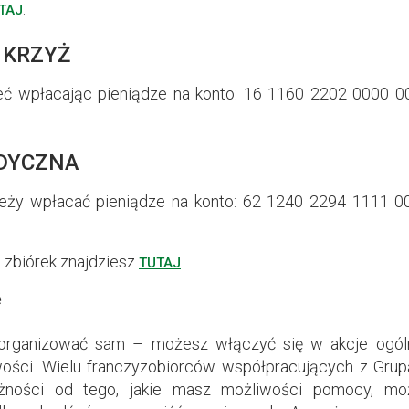
.
TAJ
 KRZYŻ
ć wpłacając pieniądze na konto: 16 1160 2202 0000 
DYCZNA
leży wpłacać pieniądze na konto: 62 1240 2294 1111 
 zbiórek znajdziesz
.
TUTAJ
e
organizować sam – możesz włączyć się w akcje ogóln
wości. Wielu franczyzobiorców współpracujących z Grup
eżności od tego, jakie masz możliwości pomocy, m