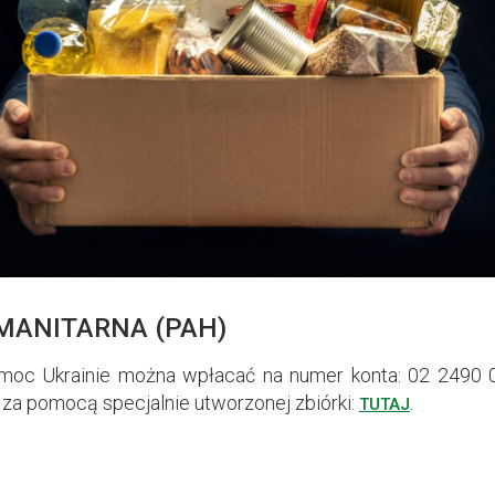
MANITARNA (PAH)
omoc Ukrainie można wpłacać na numer konta: 02 2490
za pomocą specjalnie utworzonej zbiórki:
.
TUTAJ