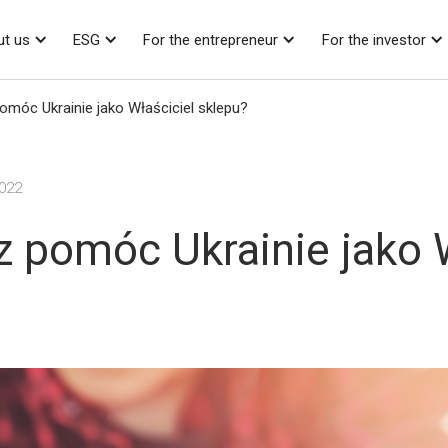
t us
ESG
For the entrepreneur
For the investor
móc Ukrainie jako Właściciel sklepu?
2022
 pomóc Ukrainie jako W