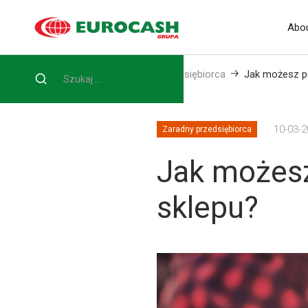
Abou
Home
Blog
Zaradny przedsiębiorca
Jak możesz po
10-03-
Zaradny przedsiębiorca
Jak możesz
sklepu?