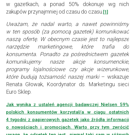
w gazetkach, a ponad 50% dokonuje wg nich
zakupów przynajmniej od czasu do czasu.
[1]
Uważam, że nadal warto, a nawet powinniśmy
w ten sposób (za pomocą gazetek) komunikować
naszą ofertę. W obecnym czasie jest to najlepsze
narzędzie marketingowe, które trafia do
konsumenta. Ponadto za pośrednictwem gazetek
komunikujemy nasze akcje konsumenckie,
programy lojalnościowe czy akcje wizerunkowe,
które budują tożsamość naszej marki
– wskazuje
Renata Głowak, Koordynator ds. Marketingu sieci
Euro Sklep.
Jak wynika z ustaleń agencji badawczej Nielsen 59%
polskich konsumentów korzystał/a w ciągu ostatnich
4 tygodni z papierowych gazetek jako źródła informacji
o nowościach i promocjach. Warto przy tym zwrócić
uwagę, że odsetek ten jest niemal taki sam w różnych