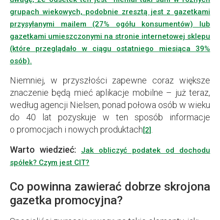
grupach wiekowych, podobnie zresztą jest z gazetkami
przysyłanymi mailem (27% ogółu konsumentów) lub
gazetkami umieszczonymi na stronie internetowej sklepu
(które przeglądało w ciągu ostatniego miesiąca 39%
osób).
Niemniej, w przyszłości zapewne coraz większe
znaczenie będą mieć aplikacje mobilne – już teraz,
według agencji Nielsen, ponad połowa osób w wieku
do 40 lat pozyskuje w ten sposób informacje
o promocjach i nowych produktach
.
[2]
Warto wiedzieć:
Jak obliczyć podatek od dochodu
spółek? Czym jest CIT?
Co powinna zawierać dobrze skrojona
gazetka promocyjna?