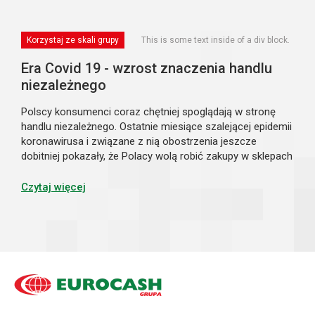
Korzystaj ze skali grupy
This is some text inside of a div block.
Era Covid 19 - wzrost znaczenia handlu
niezależnego
Polscy konsumenci coraz chętniej spoglądają w stronę
handlu niezależnego. Ostatnie miesiące szalejącej epidemii
koronawirusa i związane z nią obostrzenia jeszcze
dobitniej pokazały, że Polacy wolą robić zakupy w sklepach
po sąsiedzku. Czym zatem sklepy osiedlowe kuszą swoich
klientów? Mniej wizyt...
Czytaj więcej