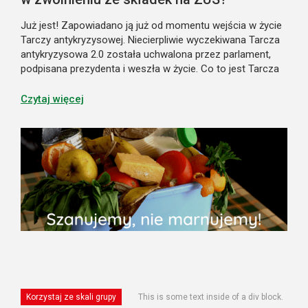
Już jest! Zapowiadano ją już od momentu wejścia w życie
Tarczy antykryzysowej. Niecierpliwie wyczekiwana Tarcza
antykryzysowa 2.0 została uchwalona przez parlament,
podpisana prezydenta i weszła w życie. Co to jest Tarcza
antykryzysowa 2.0? Tarczą 2.0 nazywamy Ustawę z dnia
16 kwietnia 2020 r....
Czytaj więcej
Korzystaj ze skali grupy
This is some text inside of a div block.