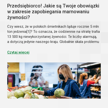
Przedsiębiorco! Jakie są Twoje obowiązki
w zakresie zapobiegania marnowaniu
żywności?
Czy wiesz, że w polskich śmietnikach ląduje rocznie 5 mln
ton jedzenia[1]? To oznacza, że codziennie na stratę trafia
13 500 kg niewykorzystanej żywności. Te liczby alarmują,
a dotyczą jedynie naszego kraju. Globalnie skala problemu
jest jeszcze większa. Państwa i organizacje
międzynarodowe podejmuj...
Czytaj więcej