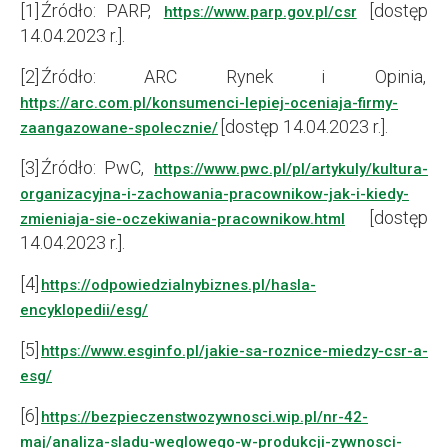
[1] Źródło: PARP,
[dostęp
https://www.parp.gov.pl/csr
14.04.2023 r.].
[2] Źródło: ARC Rynek i Opinia,
https://arc.com.pl/konsumenci-lepiej-oceniaja-firmy-
[dostęp 14.04.2023 r.].
zaangazowane-spolecznie/
[3] Źródło: PwC,
https://www.pwc.pl/pl/artykuly/kultura-
organizacyjna-i-zachowania-pracownikow-jak-i-kiedy-
[dostęp
zmieniaja-sie-oczekiwania-pracownikow.html
14.04.2023 r.].
[4]
https://odpowiedzialnybiznes.pl/hasla-
encyklopedii/esg/
[5]
https://www.esginfo.pl/jakie-sa-roznice-miedzy-csr-a-
esg/
[6]
https://bezpieczenstwozywnosci.wip.pl/nr-42-
maj/analiza-sladu-weglowego-w-produkcji-zywnosci-