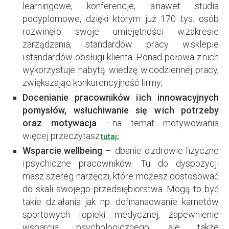
learningowe, konferencje, a nawet studia
podyplomowe, dzięki którym już 170 tys. osób
rozwinęło swoje umiejętności w zakresie
zarządzania, standardów pracy w sklepie
i standardów obsługi klienta. Ponad połowa z nich
wykorzystuje nabytą wiedzę w codziennej pracy,
zwiększając konkurencyjność firmy;
Docenianie pracowników i ich innowacyjnych
pomysłów, wsłuchiwanie się w ich potrzeby
oraz motywacja
– na temat motywowania
więcej przeczytasz
tutaj;
Wsparcie wellbeing
– dbanie o zdrowie fizyczne
i psychiczne pracowników. Tu do dyspozycji
masz szereg narzędzi, które możesz dostosować
do skali swojego przedsiębiorstwa. Mogą to być
takie działania jak np. dofinansowanie karnetów
sportowych i opieki medycznej, zapewnienie
wsparcia psychologicznego, ale także