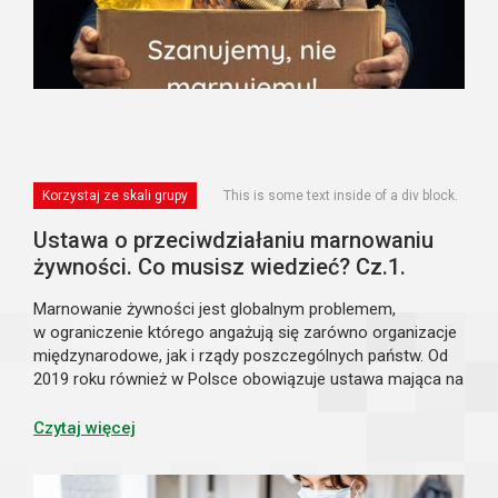
Korzystaj ze skali grupy
This is some text inside of a div block.
Ustawa o przeciwdziałaniu marnowaniu
żywności. Co musisz wiedzieć? Cz.1.
Marnowanie żywności jest globalnym problemem,
w ograniczenie którego angażują się zarówno organizacje
międzynarodowe, jak i rządy poszczególnych państw. Od
2019 roku również w Polsce obowiązuje ustawa mająca na
celu ograniczanie marnotrawienia żywności. Jest to
ustawa o przeciwdziałaniu marnowaniu ż...
Czytaj więcej