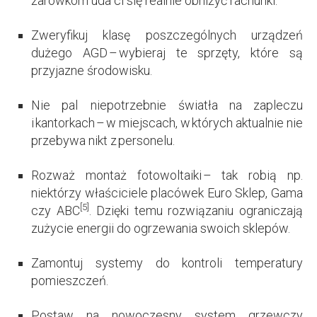
żarówkom uda ci się realnie obniżyć rachunki.
Zweryfikuj klasę poszczególnych urządzeń
dużego AGD – wybieraj te sprzęty, które są
przyjazne środowisku.
Nie pal niepotrzebnie światła na zapleczu
i kantorkach – w miejscach, w których aktualnie nie
przebywa nikt z personelu.
Rozważ montaż fotowoltaiki – tak robią np.
niektórzy właściciele placówek Euro Sklep, Gama
[5]
czy ABC
. Dzięki temu rozwiązaniu ograniczają
zużycie energii do ogrzewania swoich sklepów.
Zamontuj systemy do kontroli temperatury
pomieszczeń.
Postaw na nowoczesny system grzewczy