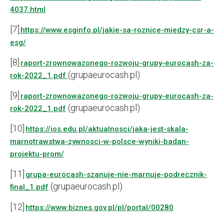
4037.html
[7]
https://www.esginfo.pl/jakie-sa-roznice-miedzy-csr-a-
esg/
[8]
raport-zrownowazonego-rozwoju-grupy-eurocash-za-
(grupaeurocash.pl)
rok-2022_1.pdf
[9]
raport-zrownowazonego-rozwoju-grupy-eurocash-za-
(grupaeurocash.pl)
rok-2022_1.pdf
[10]
https://ios.edu.pl/aktualnosci/jaka-jest-skala-
marnotrawstwa-zywnosci-w-polsce-wyniki-badan-
projektu-prom/
[11]
grupa-eurocash-szanuje-nie-marnuje-podrecznik-
(grupaeurocash.pl)
final_1.pdf
[12]
https://www.biznes.gov.pl/pl/portal/00280