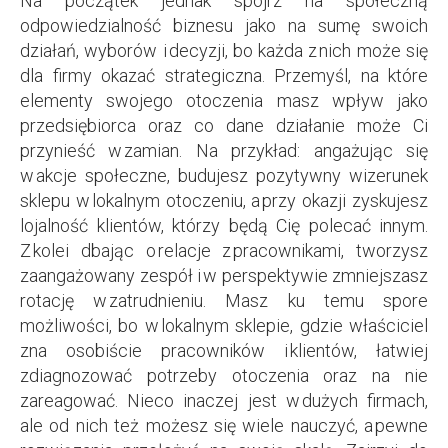
Na początek jednak spójrz na społeczną
odpowiedzialność biznesu jako na sumę swoich
działań, wyborów i decyzji, bo każda z nich może się
dla firmy okazać strategiczna. Przemyśl, na które
elementy swojego otoczenia masz wpływ jako
przedsiębiorca oraz co dane działanie może Ci
przynieść w zamian. Na przykład: angażując się
w akcje społeczne, budujesz pozytywny wizerunek
sklepu w lokalnym otoczeniu, a przy okazji zyskujesz
lojalność klientów, którzy będą Cię polecać innym.
Z kolei dbając o relacje z pracownikami, tworzysz
zaangażowany zespół i w perspektywie zmniejszasz
rotację w zatrudnieniu. Masz ku temu spore
możliwości, bo w lokalnym sklepie, gdzie właściciel
zna osobiście pracowników i klientów, łatwiej
zdiagnozować potrzeby otoczenia oraz na nie
zareagować. Nieco inaczej jest w dużych firmach,
ale od nich też możesz się wiele nauczyć, a pewne