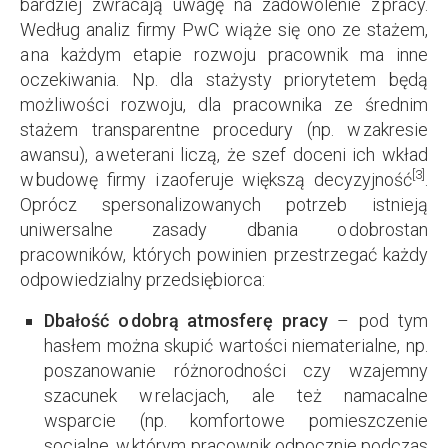
bardziej zwracają uwagę na zadowolenie z pracy.
Według analiz firmy PwC wiąże się ono ze stażem,
a na każdym etapie rozwoju pracownik ma inne
oczekiwania. Np. dla stażysty priorytetem będą
możliwości rozwoju, dla pracownika ze średnim
stażem transparentne procedury (np. w zakresie
awansu), a weterani liczą, że szef doceni ich wkład
[3]
w budowę firmy i zaoferuje większą decyzyjność
.
Oprócz spersonalizowanych potrzeb istnieją
uniwersalne zasady dbania o dobrostan
pracowników, których powinien przestrzegać każdy
odpowiedzialny przedsiębiorca:
Dbałość o dobrą atmosferę pracy
– pod tym
hasłem można skupić wartości niematerialne, np.
poszanowanie różnorodności czy wzajemny
szacunek w relacjach, ale też namacalne
wsparcie (np. komfortowe pomieszczenie
socjalne, w którym pracownik odpocznie podczas