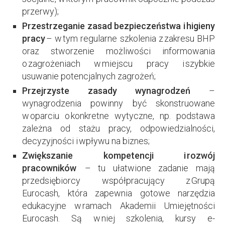
przerwy);
Przestrzeganie zasad bezpieczeństwa i higieny
pracy
– w tym regularne szkolenia z zakresu BHP
oraz stworzenie możliwości informowania
o zagrożeniach w miejscu pracy i szybkie
usuwanie potencjalnych zagrożeń;
Przejrzyste zasady wynagrodzeń
–
wynagrodzenia powinny być skonstruowane
w oparciu o konkretne wytyczne, np. podstawa
zależna od stażu pracy, odpowiedzialności,
decyzyjności i wpływu na biznes;
Zwiększanie kompetencji i rozwój
pracowników
– tu ułatwione zadanie mają
przedsiębiorcy współpracujący z Grupą
Eurocash, która zapewnia gotowe narzędzia
edukacyjne w ramach Akademii Umiejętności
Eurocash. Są w niej szkolenia, kursy e-