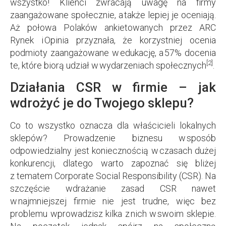
wszystko! Klienci zwracają uwagę na firmy
zaangażowane społecznie, a także lepiej je oceniają.
Aż połowa Polaków ankietowanych przez ARC
Rynek i Opinia przyznała, że korzystniej ocenia
podmioty zaangażowane w edukację, a 57% docenia
[2]
te, które biorą udział w wydarzeniach społecznych
.
Działania CSR w firmie – jak
wdrożyć je do Twojego sklepu?
Co to wszystko oznacza dla właścicieli lokalnych
sklepów? Prowadzenie biznesu w sposób
odpowiedzialny jest koniecznością w czasach dużej
konkurencji, dlatego warto zapoznać się bliżej
z tematem Corporate Social Responsibility (CSR). Na
szczęście wdrażanie zasad CSR nawet
w najmniejszej firmie nie jest trudne, więc bez
problemu wprowadzisz kilka z nich w swoim sklepie.