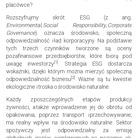
placówce?
Rozszyfrujmy skrót: ESG (z ang
.
Environmental
,
Social Responsibility
,
Corporate
Governance
) oznacza środowisko, społeczną
odpowiedzialność i ład korporacyjny. Na podstawie
tych trzech czynników tworzone są oceny
pozafinansowe przedsiębiorstw, które biorą pod
[1]
uwagę inwestorzy
. Strategia ESG dostarcza
wskaźniki, dzięki którym można mierzyć społeczną
[2]
odpowiedzialność biznesu
. Ważne są tu kwestie
ekologiczne i troska o środowisko naturalne.
Każdy z poszczególnych etapów produkcji
żywności, a także wprowadzenie jej do obrotu: od
opakowania, poprzez transport i przechowywanie,
ma realny wpływ na środowisko naturalne. Sektor
spożywczy jest odpowiedzialny za emisję
globalnych gazów cieplarnianych na poziomie ok.