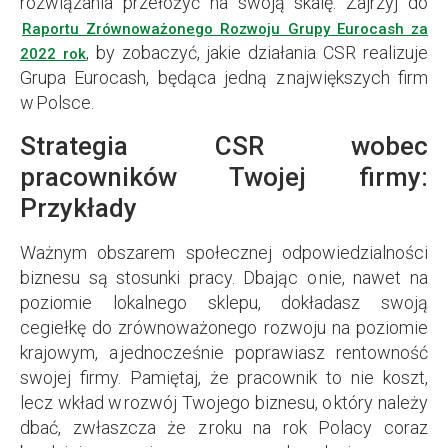
rozwiązania przełożyć na swoją skalę. Zajrzyj do
Raportu Zrównoważonego Rozwoju Grupy Eurocash za
, by zobaczyć, jakie działania CSR realizuje
2022 rok
Grupa Eurocash, będąca jedną z największych firm
w Polsce.
Strategia CSR wobec
pracowników Twojej firmy:
Przykłady
Ważnym obszarem społecznej odpowiedzialności
biznesu są stosunki pracy. Dbając o nie, nawet na
poziomie lokalnego sklepu, dokładasz swoją
cegiełkę do zrównoważonego rozwoju na poziomie
krajowym, a jednocześnie poprawiasz rentowność
swojej firmy. Pamiętaj, że pracownik to nie koszt,
lecz wkład w rozwój Twojego biznesu, o który należy
dbać, zwłaszcza że z roku na rok Polacy coraz