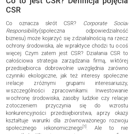
Co to jest CSR? Definicja pojęcia
CSR
Co oznacza skrót CSR?
Corporate Social
Responsibility
(społeczna odpowiedzialność
biznesu) może kojarzyć się z działalnością na rzecz
ochrony środowiska, ale w praktyce chodzi tu o coś
więcej. Czym zatem jest CSR? Działania CSR to
całościowa strategia zarządzania firmą, w której
przedsiębiorca dobrowolnie uwzględnia zarówno
czynniki ekologiczne, jak też interesy społeczne
i relacje z różnymi grupami interesariuszy,
w szczególności z pracownikami. Inwestowanie
w ochronę środowiska, zasoby ludzkie czy relacje
z otoczeniem przyczynia się do wzrostu
konkurencyjności przedsiębiorstwa, a przy okazji
kształtuje warunki dla zrównoważonego rozwoju
[1]
społecznego i ekonomicznego
. Ale to nie