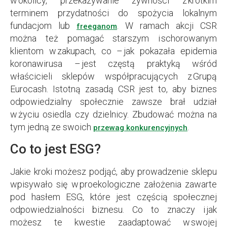
w okolicy, przekazywanie żywności z krótkim
terminem przydatności do spożycia lokalnym
fundacjom lub
. W ramach akcji CSR
freeganom
można też pomagać starszym i schorowanym
klientom w zakupach, co – jak pokazała epidemia
koronawirusa – jest częstą praktyką wśród
właścicieli sklepów współpracujących z Grupą
Eurocash. Istotną zasadą CSR jest to, aby biznes
odpowiedzialny społecznie zawsze brał udział
w życiu osiedla czy dzielnicy. Zbudować można na
tym jedną ze swoich
.
przewag konkurencyjnych
Co to jest ESG?
Jakie kroki możesz podjąć, aby prowadzenie sklepu
wpisywało się w proekologiczne założenia zawarte
pod hasłem ESG, które jest częścią społecznej
odpowiedzialności biznesu. Co to znaczy i jak
możesz te kwestie zaadaptować w swojej