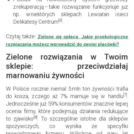
z rekuperacją – takie rozwiązanie funkcjonuje już
np. w niektórych sklepach Lewiatan i sieci
[6]
Delikatesy Centrum
.
Czytaj także:
Zielone się opłaca. Jakie proekologiczne
rozwiązania możesz wprowadzić do swojej placówki?
Zielone rozwiązania w Twoim
sklepie: przeciwdziałaj
marnowaniu żywności
W Polsce rocznie niemal 5 mln ton żywności trafia
[7]
do kosza, z czego aż 7% marnuje się w handlu
.
Jednocześnie już 59% konsumentów znacznie lepiej
ocenia firmy, które podejmują działania redukujące
[8]
to zjawisko
. To szczególnie istotne dla sklepów
spożywczych, co wynika ze specyfiki
prowadzonego biznesu. W Polsce od paru lat