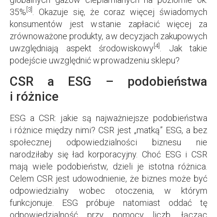
[3]
35%
. Okazuje się, że coraz więcej świadomych
konsumentów jest w stanie zapłacić więcej za
zrównoważone produkty, a w decyzjach zakupowych
[4]
uwzględniają aspekt środowiskowy
. Jak takie
podejście uwzględnić w prowadzeniu sklepu?
CSR a ESG – podobieństwa
i różnice
ESG a CSR: jakie są najważniejsze podobieństwa
i różnice między nimi? CSR jest „matką” ESG, a bez
społecznej odpowiedzialności biznesu nie
narodziłaby się ład korporacyjny. Choć ESG i CSR
mają wiele podobieństw, dzieli je istotna różnica.
Celem CSR jest udowodnienie, że biznes może być
odpowiedzialny wobec otoczenia, w którym
funkcjonuje. ESG próbuje natomiast oddać tę
odpowiedzialność przy pomocy liczb, łącząc