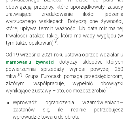
obowiązują przepisy, które uporządkowały zasady
ułatwiające zredukowanie ilości jedzenia
wyrzucanego w sklepach. Dotyczą one żywności,
której upływa termin ważności lub data minimalnej
trwałości, a także takiej, która ma wady wyglądu (w
[9]
tym także opakowań)
.
Od 19 września 2021 roku ustawa o przeciwdziałaniu
dotyczy sklepów, których
marnowaniu żywności
powierzchnia sprzedaży wynosi powyżej 250
[10]
mkw
. Grupa Eurocash pomaga przedsiębiorcom,
z którymi współpracuje, wypełnić obowiązki
[11]
wynikające z ustawy – oto, co możesz zrobić
:
Wprowadź ograniczenia w zamówieniach –
zastanów się, ile realnie potrzebujesz
wprowadzić towaru do obrotu.