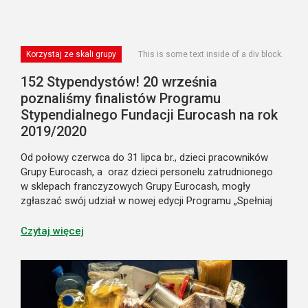
Korzystaj ze skali grupy
This is some text inside of a div block.
152 Stypendystów! 20 września
poznaliśmy finalistów Programu
Stypendialnego Fundacji Eurocash na rok
2019/2020
Od połowy czerwca do 31 lipca br., dzieci pracowników
Grupy Eurocash, a oraz dzieci personelu zatrudnionego
w sklepach franczyzowych Grupy Eurocash, mogły
zgłaszać swój udział w nowej edycji Programu „Spełniaj
Marzenia”. W tym roku napłynęło 560 zgłoszeń! To już
siódma edycja Programu Stypendial...
Czytaj więcej