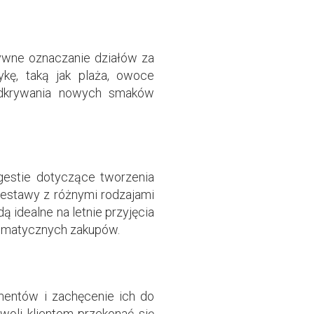
tywne oznaczanie działów za
ykę, taką jak plaża, owoce
o odkrywania nowych smaków
gestie dotyczące tworzenia
zestawy z różnymi rodzajami
 idealne na letnie przyjęcia
o tematycznych zakupów.
mentów i zachęcenie ich do
oli klientom przekonać się