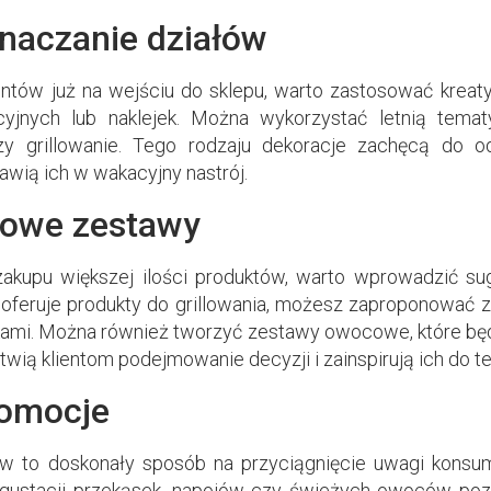
naczanie działów
ntów już na wejściu do sklepu, warto zastosować krea
yjnych lub naklejek. Można wykorzystać letnią temat
 czy grillowanie. Tego rodzaju dekoracje zachęcą d
awią ich w wakacyjny nastrój.
towe zestawy
zakupu większej ilości produktów, warto wprowadzić su
 oferuje produkty do grillowania, możesz zaproponować 
ami. Można również tworzyć zestawy owocowe, które będą
ułatwią klientom podejmowanie decyzji i zainspirują ich d
romocje
ów to doskonały sposób na przyciągnięcie uwagi konsu
gustacji przekąsek, napojów czy świeżych owoców pozw