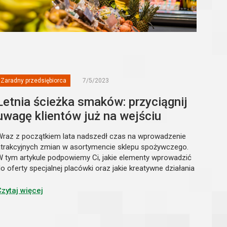
Zaradny przedsiębiorca
7/5/2023
Letnia ścieżka smaków: przyciągnij
uwagę klientów już na wejściu
Wraz z początkiem lata nadszedł czas na wprowadzenie
atrakcyjnych zmian w asortymencie sklepu spożywczego.
W tym artykule podpowiemy Ci, jakie elementy wprowadzić
o oferty specjalnej placówki oraz jakie kreatywne działania
aplanować, aby zachęcić klientów do skorzystania z letniej
ferty.
Czytaj więcej