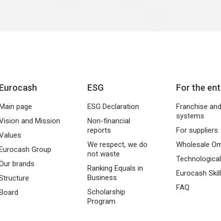
Eurocash
ESG
For the en
Main page
ESG Declaration
Franchise and 
systems
Vision and Mission
Non-financial
reports
For suppliers
Values
We respect, we do
Wholesale Om
Eurocash Group
not waste
Technological
Our brands
Ranking Equals in
Eurocash Ski
Business
Structure
FAQ
Scholarship
Board
Program