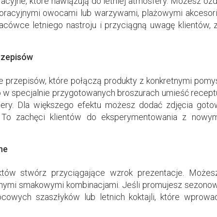
acyjne, które nawiązują do letniej atmosfery. Możesz oz
koracyjnymi owocami lub warzywami, plażowymi akcesori
acówce letniego nastroju i przyciągną uwagę klientów, 
rzepisów
e przepisów, które połączą produkty z konkretnymi pomy
b w specjalnie przygotowanych broszurach umieść receptu
desery. Dla większego efektu możesz dodać zdjęcia go
 To zachęci klientów do eksperymentowania z nowy
ne
któw stwórz przyciągające wzrok prezentacje. Możes
żnymi smakowymi kombinacjami. Jeśli promujesz sezon
ocowych szaszłyków lub letnich koktajli, które wprow