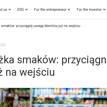
t us
ESG
For the entrepreneur
For the investor
a smaków: przyciągnij uwagę klientów już na wejściu
2023
eżka smaków: przyciągn
ż na wejściu