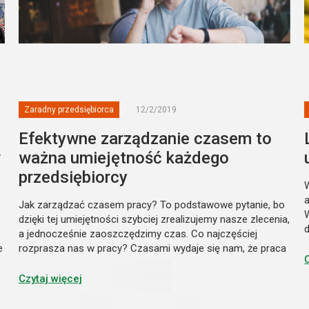
Zaradny przedsiębiorca
12/2/2019
Efektywne zarządzanie czasem to
w
ważna umiejętność każdego
przedsiębiorcy
Jak zarządzać czasem pracy? To podstawowe pytanie, bo
dzięki tej umiejętności szybciej zrealizujemy nasze zlecenia,
d
a jednocześnie zaoszczędzimy czas. Co najczęściej
z
e
rozprasza nas w pracy? Czasami wydaje się nam, że praca
o
nas przerasta, staramy się robić wszystko jednocześnie,
chcąc zaoszczędz...
Czytaj więcej