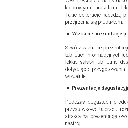
Wykorzystaj elementy dekor
kolorowymi parasolami, de
Takie dekoracje nadadzą pl
przyjrzenia się produktom.
Wizualne prezentacje p
Stwórz wizualne prezentacj
tablicach informacyjnych lu
lekkie sałatki lub letnie 
dotyczące przygotowania.
wizualnie.
Prezentacje degustacyj
Podczas degustacji produ
przystawkowe talerze z ró
atrakcyjną prezentację ow
nastrój.