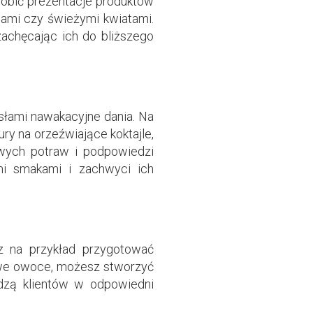
dobić prezentacje produktów
ami czy świeżymi kwiatami.
zachęcając ich do bliższego
słami nawakacyjne dania. Na
ry na orzeźwiające koktajle,
towych potraw i podpowiedzi
mi smakami i zachwyci ich
z na przykład przygotować
owe owoce, możesz stworzyć
adzą klientów w odpowiedni