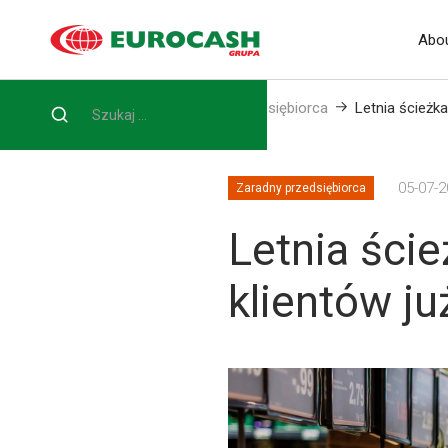
Abou
Home
Blog
Zaradny przedsiębiorca
Letnia ścieżk
05-07-
Zaradny przedsiębiorca
Letnia ści
klientów ju