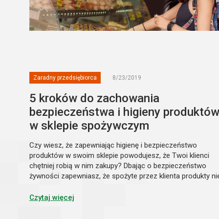
Zaradny przedsiębiorca
8/23/2019
5 kroków do zachowania
bezpieczeństwa i higieny produktó
w sklepie spożywczym
Czy wiesz, że zapewniając higienę i bezpieczeństwo
produktów w swoim sklepie powodujesz, że Twoi klienci
chętniej robią w nim zakupy? Dbając o bezpieczeństwo
żywności zapewniasz, że spożyte przez klienta produkty ni
spowodują uszczerbku na jego zdrowiu. Dowiedz się, jak
skutecznie zachowywać bezpie...
Czytaj więcej