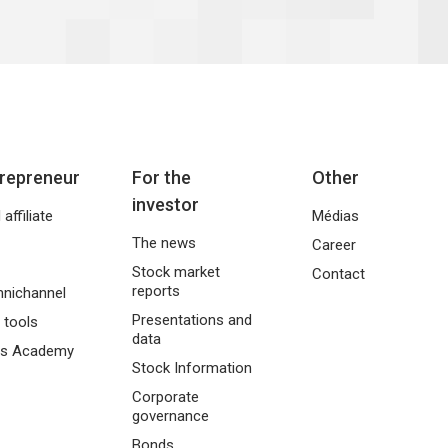
trepreneur
For the
Other
investor
affiliate
Médias
The news
Career
Stock market
Contact
reports
nichannel
Presentations and
 tools
data
lls Academy
Stock Information
Corporate
governance
Bonds