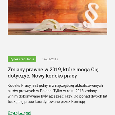
Rynek i regulacje
16-01-2019
Zmiany prawne w 2019, które mogą Cię
dotyczyć. Nowy kodeks pracy
Kodeks Pracy jest jednym z najczęściej aktualizowanych
aktów prawnych w Polsce. Tylko w roku 2018 zmiany
w nim dokonywane były aż sześć razy. Od ponad dwóch lat
toczą się prace koordynowane przez Komisję
Kodyfikacyjną Prawa Pracy związane ze stworzeniem
zupełnie nowych przepisów w tej kwestii. I...
Czytaj więcej