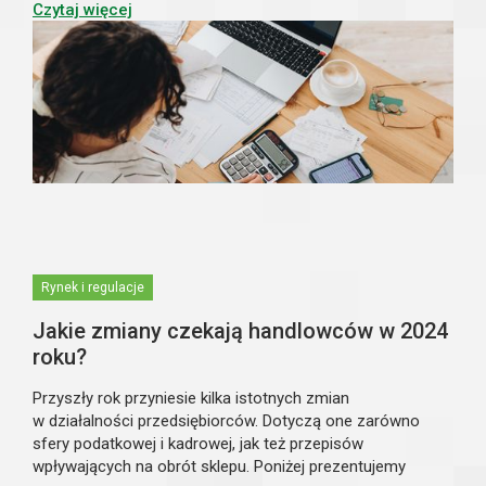
(do 31 marca) złożyć odpowiedni form...
Czytaj więcej
Rynek i regulacje
Jakie zmiany czekają handlowców w 2024
roku?
Przyszły rok przyniesie kilka istotnych zmian
w działalności przedsiębiorców. Dotyczą one zarówno
sfery podatkowej i kadrowej, jak też przepisów
wpływających na obrót sklepu. Poniżej prezentujemy