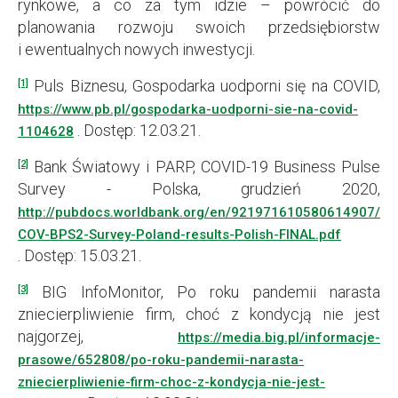
rynkowe, a co za tym idzie – powrócić do
planowania rozwoju swoich przedsiębiorstw
i ewentualnych nowych inwestycji.
Puls Biznesu, Gospodarka uodporni się na COVID,
[1]
https://www.pb.pl/gospodarka-uodporni-sie-na-covid-
. Dostęp: 12.03.21.
1104628
Bank Światowy i PARP, COVID-19 Business Pulse
[2]
Survey - Polska, grudzień 2020,
http://pubdocs.worldbank.org/en/921971610580614907/Po
COV-BPS2-Survey-Poland-results-Polish-FINAL.pdf
. Dostęp: 15.03.21.
BIG InfoMonitor, Po roku pandemii narasta
[3]
zniecierpliwienie firm, choć z kondycją nie jest
najgorzej,
https://media.big.pl/informacje-
prasowe/652808/po-roku-pandemii-narasta-
zniecierpliwienie-firm-choc-z-kondycja-nie-jest-