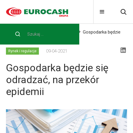
Home
Blog
Rynek i regulacje
Gospodarka będzie
się odradzać, na przekór epidemii
09-04-2021
Rynek i regulacje
Gospodarka będzie się
odradzać, na przekór
epidemii