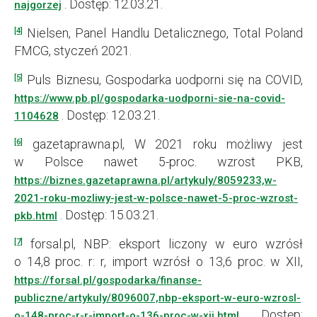
. Dostęp: 12.03.21.
najgorzej
Nielsen, Panel Handlu Detalicznego, Total Poland
[4]
FMCG, styczeń 2021.
Puls Biznesu, Gospodarka uodporni się na COVID,
[5]
https://www.pb.pl/gospodarka-uodporni-sie-na-covid-
. Dostęp: 12.03.21.
1104628
gazetaprawna.pl, W 2021 roku możliwy jest
[6]
w Polsce nawet 5-proc. wzrost PKB,
https://biznes.gazetaprawna.pl/artykuly/8059233,w-
2021-roku-mozliwy-jest-w-polsce-nawet-5-proc-wzrost-
. Dostęp: 15.03.21.
pkb.html
forsal.pl, NBP: eksport liczony w euro wzrósł
[7]
o 14,8 proc. r: r, import wzrósł o 13,6 proc. w XII,
https://forsal.pl/gospodarka/finanse-
publiczne/artykuly/8096007,nbp-eksport-w-euro-wzrosl-
. Dostęp:
o-148-proc-r-r-import-o-136-proc-w-xii.html