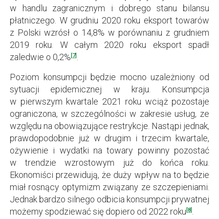
w handlu zagranicznym i dobrego stanu bilansu
płatniczego. W grudniu 2020 roku eksport towarów
z Polski wzrósł o 14,8% w porównaniu z grudniem
2019 roku. W całym 2020 roku eksport spadł
zaledwie o 0,2%
.
[7]
Poziom konsumpcji będzie mocno uzależniony od
sytuacji epidemicznej w kraju. Konsumpcja
w pierwszym kwartale 2021 roku wciąż pozostaje
ograniczona, w szczególności w zakresie usług, ze
względu na obowiązujące restrykcje. Nastąpi jednak,
prawdopodobnie już w drugim i trzecim kwartale,
ożywienie i wydatki na towary powinny pozostać
w trendzie wzrostowym już do końca roku.
Ekonomiści przewidują, że duży wpływ na to będzie
miał rosnący optymizm związany ze szczepieniami.
Jednak bardzo silnego odbicia konsumpcji prywatnej
możemy spodziewać się dopiero od 2022 roku
.
[8]