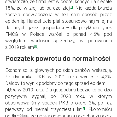
stwierdziło, że firma jest w dobrej kondycji, a niecałe
15%, że w złej lub bardzo złej
. Nie każda branża
[3]
została doświadczona w ten sam sposób przez
epidemię. Handel ucierpiał stosunkowo najmniej na
tle innych gałęzi gospodarki – dla przykładu rynek
FMCG w Polsce wzrósł o ponad 4,6% pod
względem wartości sprzedaży, w porównaniu
z 2019 rokiem
.
[4]
Początek powrotu do normalności
Ekonomiści z głównych polskich banków wskazują,
że dynamika PKB w 2021 roku wyniesie 4,2%.
Dałoby to wynik podobny do tego sprzed epidemii –
4,5% w 2019 roku. Dla gospodarki będzie to bardzo
pozytywny sygnał, po 2020 roku, w którym
obserwowaliśmy spadek PKB o około 3%, po raz
pierwszy od niemal trzydziestu lat
. Ekonomiści
[5]
podkreślają, że polska gospodarka przechodzi przez