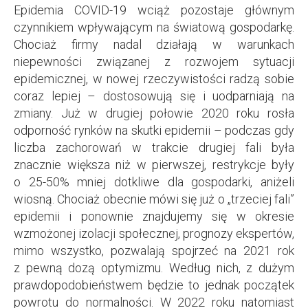
Epidemia COVID-19 wciąż pozostaje głównym
czynnikiem wpływającym na światową gospodarkę.
Chociaż firmy nadal działają w warunkach
niepewności związanej z rozwojem sytuacji
epidemicznej, w nowej rzeczywistości radzą sobie
coraz lepiej – dostosowują się i uodparniają na
zmiany. Już w drugiej połowie 2020 roku rosła
odporność rynków na skutki epidemii – podczas gdy
liczba zachorowań w trakcie drugiej fali była
znacznie większa niż w pierwszej, restrykcje były
o 25-50% mniej dotkliwe dla gospodarki, aniżeli
wiosną. Chociaż obecnie mówi się już o „trzeciej fali”
epidemii i ponownie znajdujemy się w okresie
wzmożonej izolacji społecznej, prognozy ekspertów,
mimo wszystko, pozwalają spojrzeć na 2021 rok
z pewną dozą optymizmu. Według nich, z dużym
prawdopodobieństwem będzie to jednak początek
powrotu do normalności. W 2022 roku natomiast