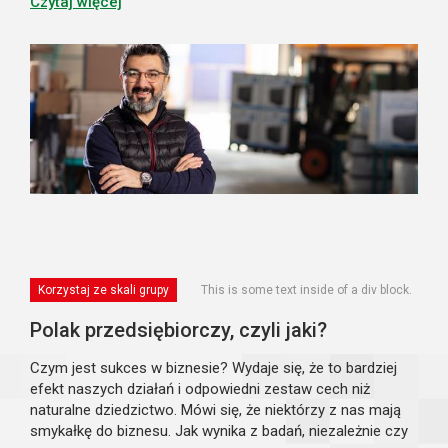
zakupowej. Ogromny wpływ na ich rozwój mają...
Czytaj więcej
Korzystaj ze skali grupy
This is some text inside of a div block.
Polak przedsiębiorczy, czyli jaki?
Czym jest sukces w biznesie? Wydaje się, że to bardziej
efekt naszych działań i odpowiedni zestaw cech niż
naturalne dziedzictwo. Mówi się, że niektórzy z nas mają
smykałkę do biznesu. Jak wynika z badań, niezależnie czy