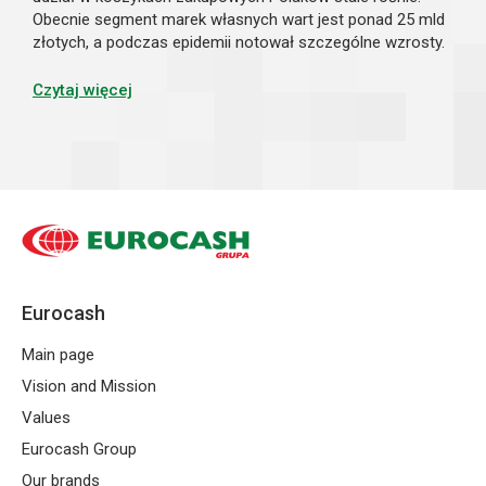
Obecnie segment marek własnych wart jest ponad 25 mld
złotych, a podczas epidemii notował szczególne wzrosty.
Dla konsumentów główną wartością sklepowych linii
produktowych jest wysoka jakoś...
Czytaj więcej
Eurocash
Main page
Vision and Mission
Values
Eurocash Group
Our brands