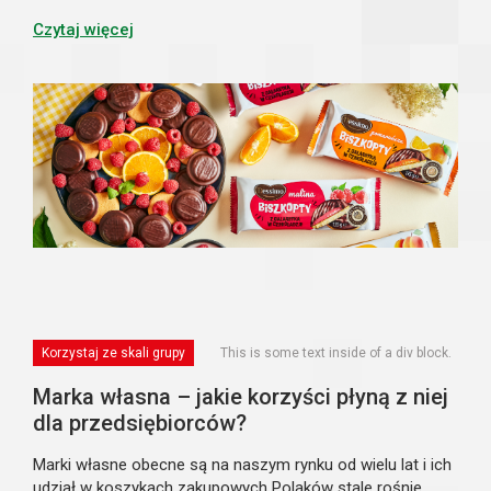
jest się przedstawicielem pokolenia Baby Boomersów, X, Y,
czy najmłodszej grupy...
Czytaj więcej
Korzystaj ze skali grupy
This is some text inside of a div block.
Marka własna – jakie korzyści płyną z niej
dla przedsiębiorców?
Marki własne obecne są na naszym rynku od wielu lat i ich
udział w koszykach zakupowych Polaków stale rośnie.