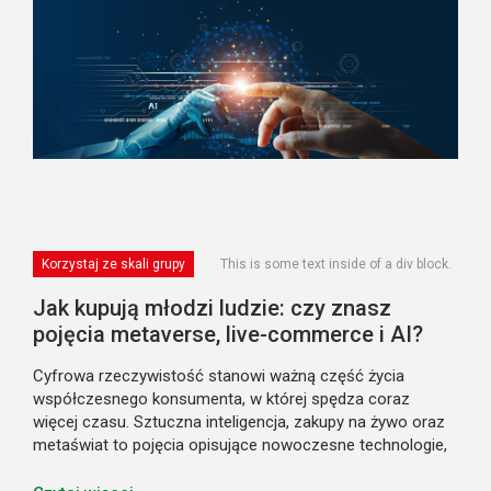
Korzystaj ze skali grupy
This is some text inside of a div block.
Jak kupują młodzi ludzie: czy znasz
pojęcia metaverse, live-commerce i AI?
Cyfrowa rzeczywistość stanowi ważną część życia
współczesnego konsumenta, w której spędza coraz
więcej czasu. Sztuczna inteligencja, zakupy na żywo oraz
metaświat to pojęcia opisujące nowoczesne technologie,
które coraz śmielej wkraczają do rzeczywistości